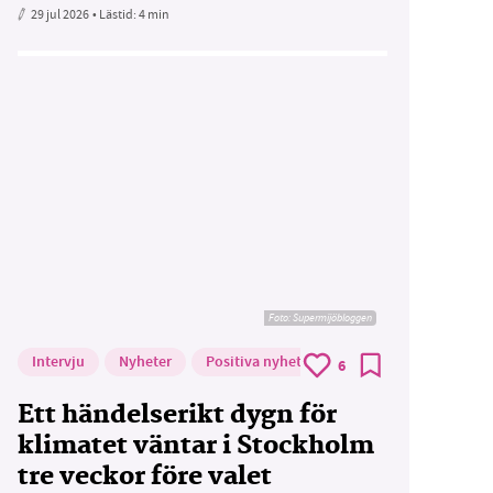
29 jul 2026
• Lästid:
4 min
Foto: Supermijöbloggen
Intervju
Nyheter
Positiva nyheter
6
Ett händelserikt dygn för
klimatet väntar i Stockholm
tre veckor före valet