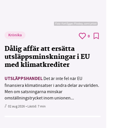
Foto:
Karl Egger, Pixabay, samt privat
Krönika
0
Dålig affär att ersätta
utsläppsminskningar i EU
med klimatkrediter
UTSLÄPPSHANDEL
Det är inte fel när EU
finansiera klimatinsatser i andra delar av världen.
Men om satsningarna minskar
omställningstrycket inom unionen...
02 aug 2026
• Lästid:
7 min