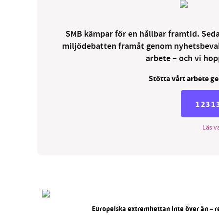
SMB kämpar för en hållbar framtid. Sedan
miljödebatten framåt genom nyhetsbevakni
arbete – och vi hopp
Stötta vårt arbete ge
1231
Läs va
Europeiska extremhettan inte över än – r