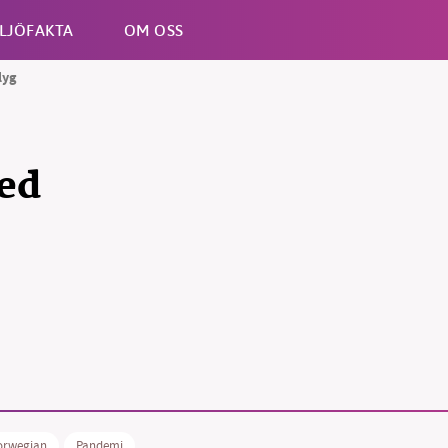
LJÖFAKTA
OM OSS
lyg
Esc
ed
B kämpar för en hållbar framtid. Sedan starten 2010 har 
ideella redaktion drivit miljödebatten framåt genom
tsbevakning och granskningar. Nu vill vi utveckla vårt arb
och vi hoppas att du vill hjälpa oss.
Stötta vårt arbete genom att swisha en slant till
orwegian
Pandemi