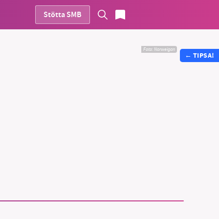
Stötta SMB
Foto:
Norweigan
←
TIPSA!
vår
ete –