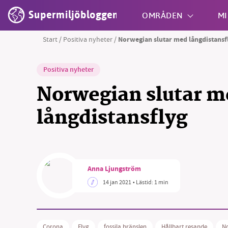
Supermiljöbloggen
OMRÅDEN
MI
Start
/
Positiva nyheter
/
Norwegian slutar med långdistansf
Shift + S
Positiva nyheter
Norwegian slutar m
långdistansflyg
SM
Anna Ljungström
nyhe
14 jan 2021
• Lästid:
1 min
Corona
Flyg
fossila bränslen
Hållbart resande
N