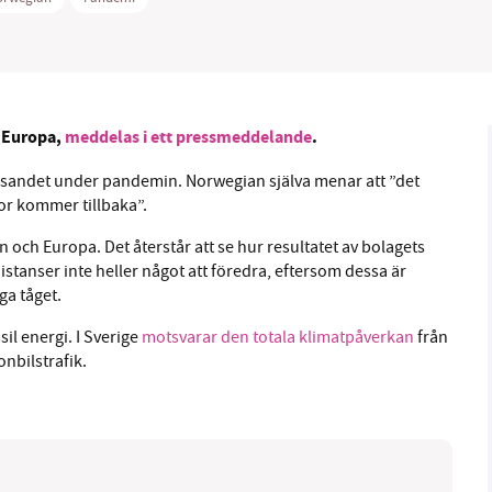
1231368703
Läs vad vi vill göra
r Europa,
meddelas i ett pressmeddelande
.
resandet under pandemin. Norwegian själva menar att ”det
or kommer tillbaka”.
n och Europa. Det återstår att se hur resultatet av bolagets
distanser inte heller något att föredra, eftersom dessa är
ga tåget.
il energi. I Sverige
motsvarar den totala klimatpåverkan
från
nbilstrafik.