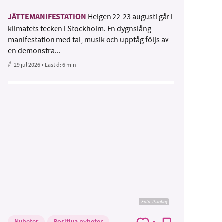
JÄTTEMANIFESTATION
Helgen 22-23 augusti går i
klimatets tecken i Stockholm. En dygnslång
manifestation med tal, musik och upptåg följs av
en demonstra...
29 jul 2026
• Lästid:
6 min
Foto:
Pixabay
Nyheter
Positiva nyheter