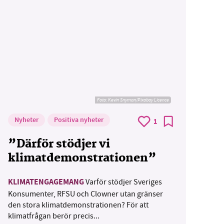
Foto:
Kevin Snyman/Pixabay Licence
Nyheter
Positiva nyheter
1
”Därför stödjer vi
klimatdemonstrationen”
KLIMATENGAGEMANG
Varför stödjer Sveriges
Konsumenter, RFSU och Clowner utan gränser
den stora klimatdemonstrationen? För att
klimatfrågan berör precis...