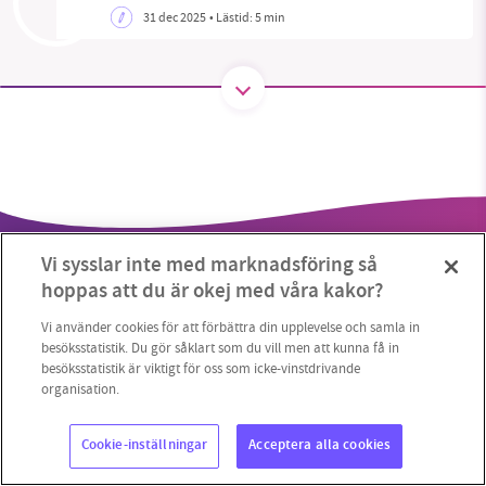
31 dec 2025
• Lästid:
5 min
SMB kämpar för en hållbar framtid. Sedan
starten 2010 har vår ideella redaktion drivit
miljödebatten framåt genom
nyhetsbevakning och granskningar. Nu vill vi
utveckla vårt arbete – och vi hoppas att du
vill hjälpa oss.
Vi sysslar inte med marknadsföring så
Stötta vårt arbete genom att swisha en slant till
hoppas att du är okej med våra kakor?
1231368703
Vi använder cookies för att förbättra din upplevelse och samla in
besöksstatistik. Du gör såklart som du vill men att kunna få in
besöksstatistik är viktigt för oss som icke-vinstdrivande
Läs vad vi vill göra
Copyright 2023 © Supermiljöbloggen
Cookieinställningar
organisation.
Cookie-inställningar
Acceptera alla cookies