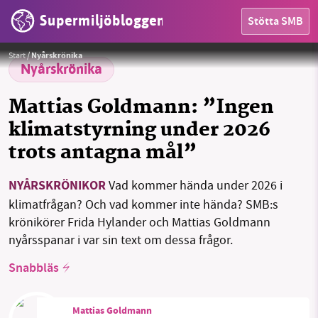
Supermiljöbloggen
Stötta SMB
Klimatminister Romina Pourmokthari avgår inte för brustna klimatlöften. Och lika bra det, anser Mattias
HEM
Goldmann i sin nyårsspaning.
Foto: Leif Öster
Start
/
Nyårskrönika
OMRÅDEN
Nyårskrönika
MILJÖFAKTA
Mattias Goldmann: ”Ingen
klimatstyrning under 2026
OM OSS
trots antagna mål”
NYÅRSKRÖNIKOR
Vad kommer hända under 2026 i
Sök
Sparade inlägg
Tipsa oss
klimatfrågan? Och vad kommer inte hända? SMB:s
krönikörer Frida Hylander och Mattias Goldmann
Facebook
Instagram
BlueSky
nyårsspanar i var sin text om dessa frågor.
Snabbläs
Threads
LinkedIn
Mattias Goldmann