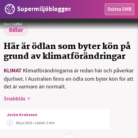
Supermiljöbloggen
Stötta SMB
HEM
Bearded Dragon
Foto:
Greg Hume /Wikimedia (CC-BA-SA-3.0)
Start
/
ödlor
OMRÅDEN
ödlor
MILJÖFAKTA
Här är ödlan som byter kön på
grund av klimatförändringar
OM OSS
KLIMAT
Klimatförändringarna är redan här och påverkar
djurlivet. I Australien finns en ödla som byter kön för att
Sök
Sparade inlägg
Tipsa oss
det är varmare än normalt.
Snabbläs
Facebook
Instagram
BlueSky
Jocke Kroksson
Threads
LinkedIn
08 jul 2015
• Lästid:
2 min