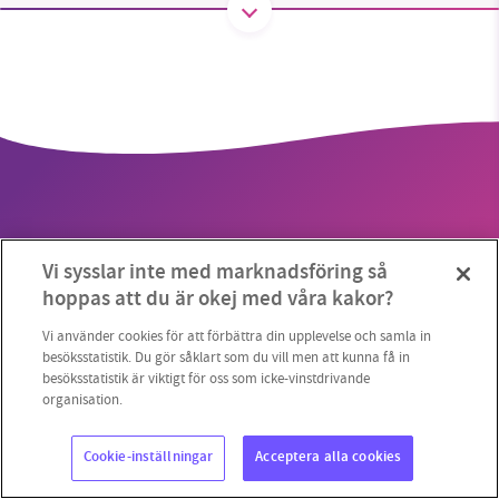
SMB kämpar för en hållbar framtid. Sedan
starten 2010 har vår ideella redaktion drivit
miljödebatten framåt genom
nyhetsbevakning och granskningar. Nu vill vi
utveckla vårt arbete – och vi hoppas att du
vill hjälpa oss.
Vi sysslar inte med marknadsföring så
Stötta vårt arbete genom att swisha en slant till
hoppas att du är okej med våra kakor?
Copyright 2023 © Supermiljöbloggen
Cookieinställningar
1231368703
Vi använder cookies för att förbättra din upplevelse och samla in
besöksstatistik. Du gör såklart som du vill men att kunna få in
besöksstatistik är viktigt för oss som icke-vinstdrivande
Läs vad vi vill göra
organisation.
Cookie-inställningar
Acceptera alla cookies