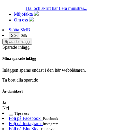
I tal och skrift har flera ministrar...
Miljöfakta
Om oss
Stötta SMB
Sök
Sök
Sparade inlägg
Sparade inlägg
Mina sparade inlägg
Inläggen sparas endast i den här webbläsaren.
Ta bort alla sparade
Är du säker?
Ja
Nej
Tipsa oss
Följ på Facebook
Facebook
Följ på Instagram
Instagram
Följ på BlueSky
BlueSky