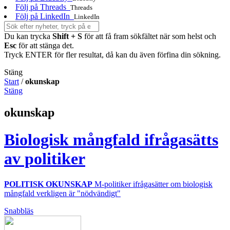
Följ på Threads
Threads
Följ på LinkedIn
LinkedIn
Du kan trycka
Shift + S
för att få fram sökfältet när som helst och
Esc
för att stänga det.
Tryck ENTER för fler resultat, då kan du även förfina din sökning.
Stäng
Start
/
okunskap
Stäng
okunskap
Biologisk mångfald ifrågasätts
av politiker
POLITISK OKUNSKAP
M-politiker ifrågasätter om biologisk
mångfald verkligen är "nödvändigt"
Snabbläs