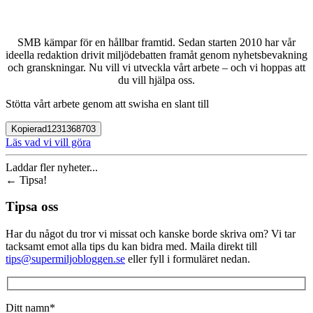
SMB kämpar för en hållbar framtid. Sedan starten 2010 har vår
ideella redaktion drivit miljödebatten framåt genom nyhetsbevakning
och granskningar. Nu vill vi utveckla vårt arbete – och vi hoppas att
du vill hjälpa oss.
Stötta vårt arbete genom att swisha en slant till
Kopierad
1231368703
Läs vad vi vill göra
Laddar fler nyheter...
←
Tipsa!
Tipsa oss
Har du något du tror vi missat och kanske borde skriva om? Vi tar
tacksamt emot alla tips du kan bidra med. Maila direkt till
tips@supermiljobloggen.se
eller fyll i formuläret nedan.
Ditt namn*