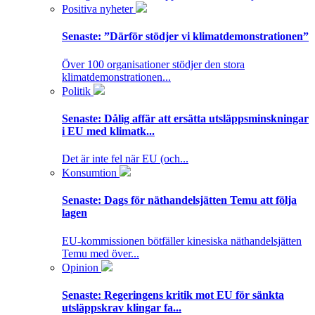
Positiva nyheter
Senaste:
”Därför stödjer vi klimatdemonstrationen”
Över 100 organisationer stödjer den stora
klimatdemonstrationen...
Politik
Senaste:
Dålig affär att ersätta utsläppsminskningar
i EU med klimatk...
Det är inte fel när EU (och...
Konsumtion
Senaste:
Dags för näthandelsjätten Temu att följa
lagen
EU-kommissionen bötfäller kinesiska näthandelsjätten
Temu med över...
Opinion
Senaste:
Regeringens kritik mot EU för sänkta
utsläppskrav klingar fa...