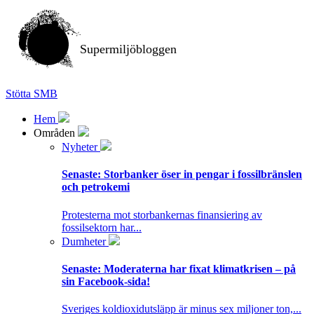
Supermiljöbloggen
Stötta SMB
Hem
Områden
Nyheter
Senaste:
Storbanker öser in pengar i fossilbränslen
och petrokemi
Protesterna mot storbankernas finansiering av
fossilsektorn har...
Dumheter
Senaste:
Moderaterna har fixat klimatkrisen – på
sin Facebook-sida!
Sveriges koldioxidutsläpp är minus sex miljoner ton,...