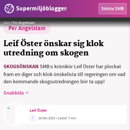
Supermiljöbloggen
Stötta SMB
HEM
Så här vackert kan det vara i den svenska skogen. Något att värna!
Foto: Leif Öster
Start
/
Per Angelstam
OMRÅDEN
Per Angelstam
MILJÖFAKTA
Leif Öster önskar sig klok
utredning om skogen
OM OSS
SKOGSÖNSKAN
SMB:s krönikör Leif Öster har plockat
fram en diger och klok önskelista till regeringen om vad
Sök
Sparade inlägg
Tipsa oss
den kommande skogsutredningen bör ta upp!
Snabbläs
Facebook
Instagram
BlueSky
Threads
LinkedIn
Leif Öster
18 dec 2023
• Lästid:
7 min