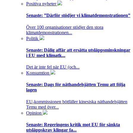
Positiva nyheter
Senaste:
”Därför stödjer vi klimatdemonstrationen”
Över 100 organisationer stödjer den stora
klimatdemonstrationen...
Politik
Senaste:
Dålig affär att ersätta utsläppsminskningar
i EU med klimatk...
Det är inte fel när EU (och...
Konsumtion
Senaste:
Dags för näthandelsjätten Temu att följa
lagen
EU-kommissionen bötfäller kinesiska näthandelsjätten
Temu med över...
Opinion
Senaste:
Regeringens kritik mot EU för sänkta
utsläppskrav klingar fa...