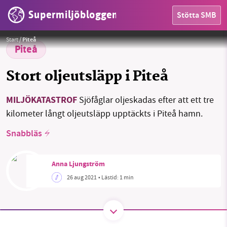
Supermiljöbloggen
Stötta SMB
HEM
Foto:
Piteå kommun
Start
/
Piteå
OMRÅDEN
Piteå
MILJÖFAKTA
Stort oljeutsläpp i Piteå
OM OSS
MILJÖKATASTROF
Sjöfåglar oljeskadas efter att ett tre
kilometer långt oljeutsläpp upptäckts i Piteå hamn.
Snabbläs
Sök
Sparade inlägg
Tipsa oss
Anna Ljungström
Facebook
Instagram
BlueSky
26 aug 2021
• Lästid:
1 min
Threads
LinkedIn