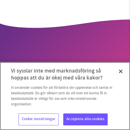
SMB kämpar för en hållbar framtid. Sedan
starten 2010 har vår ideella redaktion drivit
miljödebatten framåt genom
nyhetsbevakning och granskningar. Nu vill vi
utveckla vårt arbete – och vi hoppas att du
vill hjälpa oss.
Copyright 2023 © Supermiljöbloggen
Cookieinställningar
Vi sysslar inte med marknadsföring så
Stötta vårt arbete genom att swisha en slant till
hoppas att du är okej med våra kakor?
1231368703
Vi använder cookies för att förbättra din upplevelse och samla in
besöksstatistik. Du gör såklart som du vill men att kunna få in
besöksstatistik är viktigt för oss som icke-vinstdrivande
Läs vad vi vill göra
organisation.
Cookie-inställningar
Acceptera alla cookies