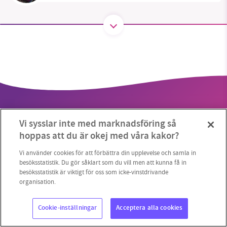
SMB kämpar för en hållbar framtid. Sedan
starten 2010 har vår ideella redaktion drivit
miljödebatten framåt genom
nyhetsbevakning och granskningar. Nu vill vi
utveckla vårt arbete – och vi hoppas att du
vill hjälpa oss.
Vi sysslar inte med marknadsföring så
Stötta vårt arbete genom att swisha en slant till
hoppas att du är okej med våra kakor?
1231368703
Vi använder cookies för att förbättra din upplevelse och samla in
Copyright 2023 © Supermiljöbloggen
Cookieinställningar
besöksstatistik. Du gör såklart som du vill men att kunna få in
besöksstatistik är viktigt för oss som icke-vinstdrivande
Läs vad vi vill göra
organisation.
Cookie-inställningar
Acceptera alla cookies