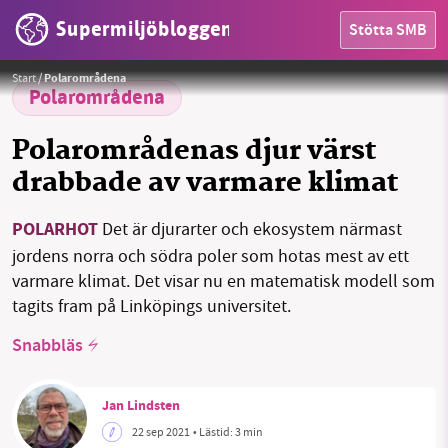
Supermiljöbloggen
Stötta SMB
HEM
Foto:
Brian Anderson
Start
/
Polarområdena
OMRÅDEN
Polarområdena
MILJÖFAKTA
Polarområdenas djur värst
drabbade av varmare klimat
OM OSS
POLARHOT
Det är djurarter och ekosystem närmast
jordens norra och södra poler som hotas mest av ett
Sök
Sparade inlägg
Tipsa oss
varmare klimat. Det visar nu en matematisk modell som
tagits fram på Linköpings universitet.
Facebook
Instagram
BlueSky
Snabbläs
Threads
LinkedIn
Jan Lindsten
22 sep 2021
• Lästid:
3 min