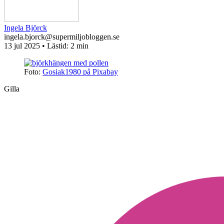
Ingela Björck
ingela.bjorck@supermiljobloggen.se
13 jul 2025
• Lästid:
2 min
Foto:
Gosiak1980 på Pixabay
Gilla