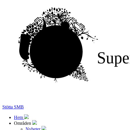
Supe
Stötta SMB
Hem
Områden
Nyheter