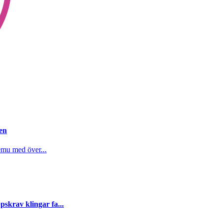
gen
emu med över...
skrav klingar fa...