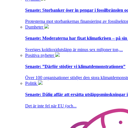
Senaste:
Storbanker öser in pengar i fossilbränslen 
Protesterna mot storbankernas finansiering av fossilsektor
Dumheter
Senaste:
Moderaterna har fixat klimatkrisen – på sin
Sveriges koldioxidutsläpp är minus sex miljoner ton,...
Positiva nyheter
Senaste:
”Därför stödjer vi klimatdemonstrationen”
Över 100 organisationer stödjer den stora klimatdemonstr
Politik
Senaste:
Dålig affär att ersätta utsläppsminskningar 
Det är inte fel när EU (och...