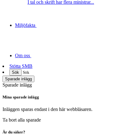
I tal och skrift har flera ministrar...
Miljöfakta
Om oss
Stötta SMB
Sök
Sök
Sparade inlägg
Sparade inlägg
Mina sparade inlägg
Inläggen sparas endast i den här webbläsaren.
Ta bort alla sparade
Är du säker?