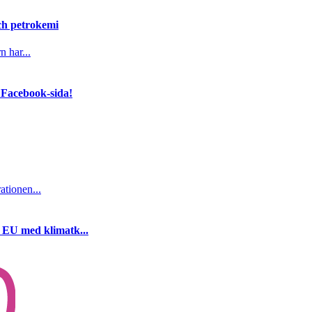
och petrokemi
n har...
 Facebook-sida!
ationen...
i EU med klimatk...