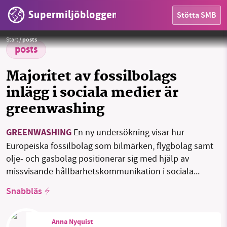
Supermiljöbloggen
Stötta SMB
HEM
Foto:
Werner Moser / Pixabay
Start
/
posts
OMRÅDEN
posts
MILJÖFAKTA
Majoritet av fossilbolags
inlägg i sociala medier är
OM OSS
greenwashing
GREENWASHING
En ny undersökning visar hur
Sök
Sparade inlägg
Tipsa oss
Europeiska fossilbolag som bilmärken, flygbolag samt
olje- och gasbolag positionerar sig med hjälp av
Facebook
Instagram
BlueSky
missvisande hållbarhetskommunikation i sociala...
Snabbläs
Threads
LinkedIn
Anna Nyquist