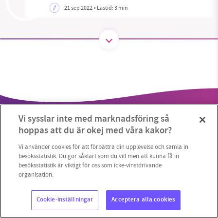
21 sep 2022
• Lästid:
3 min
SMB kämpar för en hållbar framtid. Sedan
starten 2010 har vår ideella redaktion drivit
miljödebatten framåt genom
nyhetsbevakning och granskningar. Nu vill vi
utveckla vårt arbete – och vi hoppas att du
vill hjälpa oss.
Vi sysslar inte med marknadsföring så
Stötta vårt arbete genom att swisha en slant till
hoppas att du är okej med våra kakor?
1231368703
Vi använder cookies för att förbättra din upplevelse och samla in
besöksstatistik. Du gör såklart som du vill men att kunna få in
besöksstatistik är viktigt för oss som icke-vinstdrivande
Läs vad vi vill göra
Copyright 2023 © Supermiljöbloggen
Cookieinställningar
organisation.
Cookie-inställningar
Acceptera alla cookies