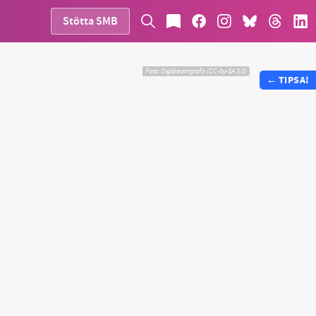
Stötta SMB
Foto:
Digidreamgrafix (CC-by-SA 3.0)
←
TIPSA!