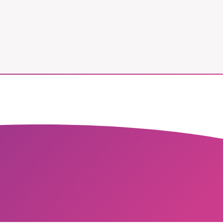
vår
ete –