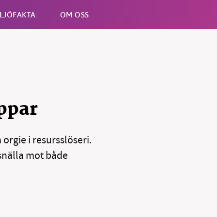
LJÖFAKTA
OM OSS
Esc
appar
orgie i resursslöseri.
 snälla mot både