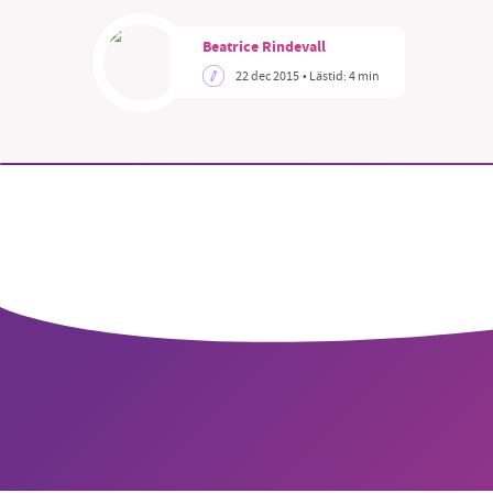
Beatrice Rindevall
22 dec 2015
• Lästid:
4 min
SM
nyhe