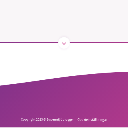
B kämpar för en hållbar framtid. Sedan starten 2010 har 
ideella redaktion drivit miljödebatten framåt genom
tsbevakning och granskningar. Nu vill vi utveckla vårt arb
och vi hoppas att du vill hjälpa oss.
Stötta vårt arbete genom att swisha en slant till
1231368703
Läs vad vi vill göra
Copyright 2023 © Supermiljöbloggen
Cookieinställningar