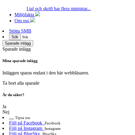
I tal och skrift har flera ministrar...
Miljöfakta
Om oss
Stötta SMB
Sök
Sök
Sparade inlägg
Sparade inlägg
Mina sparade inlägg
Inläggen sparas endast i den här webbläsaren.
Ta bort alla sparade
Är du säker?
Ja
Nej
Tipsa oss
Följ på Facebook
Facebook
Följ på Instagram
Instagram
Följ på BlueSky
BlueSky