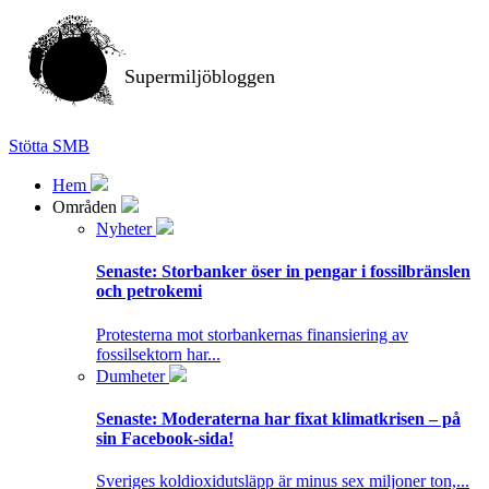
Supermiljöbloggen
Stötta SMB
Hem
Områden
Nyheter
Senaste:
Storbanker öser in pengar i fossilbränslen
och petrokemi
Protesterna mot storbankernas finansiering av
fossilsektorn har...
Dumheter
Senaste:
Moderaterna har fixat klimatkrisen – på
sin Facebook-sida!
Sveriges koldioxidutsläpp är minus sex miljoner ton,...