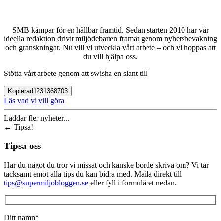
SMB kämpar för en hållbar framtid. Sedan starten 2010 har vår
ideella redaktion drivit miljödebatten framåt genom nyhetsbevakning
och granskningar. Nu vill vi utveckla vårt arbete – och vi hoppas att
du vill hjälpa oss.
Stötta vårt arbete genom att swisha en slant till
Kopierad
1231368703
Läs vad vi vill göra
Laddar fler nyheter...
←
Tipsa!
Tipsa oss
Har du något du tror vi missat och kanske borde skriva om? Vi tar
tacksamt emot alla tips du kan bidra med. Maila direkt till
tips@supermiljobloggen.se
eller fyll i formuläret nedan.
Ditt namn*