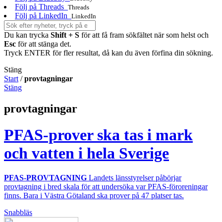
Följ på Threads
Threads
Följ på LinkedIn
LinkedIn
Du kan trycka
Shift + S
för att få fram sökfältet när som helst och
Esc
för att stänga det.
Tryck ENTER för fler resultat, då kan du även förfina din sökning.
Stäng
Start
/
provtagningar
Stäng
provtagningar
PFAS-prover ska tas i mark
och vatten i hela Sverige
PFAS-PROVTAGNING
Landets länsstyrelser påbörjar
provtagning i bred skala för att undersöka var PFAS-föroreningar
finns. Bara i Västra Götaland ska prover på 47 platser tas.
Snabbläs