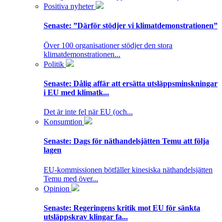
Positiva nyheter
Senaste:
”Därför stödjer vi klimatdemonstrationen”
Över 100 organisationer stödjer den stora
klimatdemonstrationen...
Politik
Senaste:
Dålig affär att ersätta utsläppsminskningar
i EU med klimatk...
Det är inte fel när EU (och...
Konsumtion
Senaste:
Dags för näthandelsjätten Temu att följa
lagen
EU-kommissionen bötfäller kinesiska näthandelsjätten
Temu med över...
Opinion
Senaste:
Regeringens kritik mot EU för sänkta
utsläppskrav klingar fa...