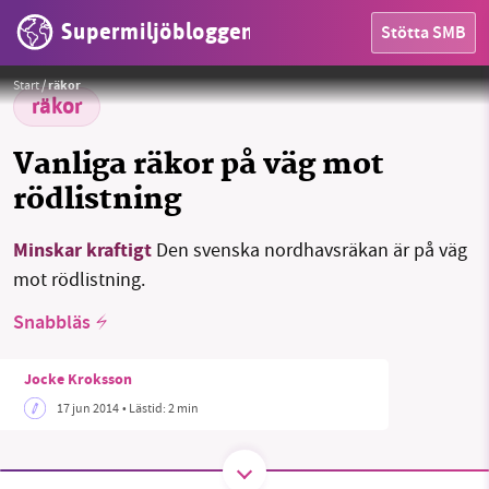
Supermiljöbloggen
Stötta SMB
HEM
Start
/
räkor
OMRÅDEN
räkor
MILJÖFAKTA
Vanliga räkor på väg mot
rödlistning
OM OSS
Minskar kraftigt
Den svenska nordhavsräkan är på väg
mot rödlistning.
Sök
Sparade inlägg
Tipsa oss
Snabbläs
Facebook
Instagram
BlueSky
Jocke Kroksson
17 jun 2014
• Lästid:
2 min
Threads
LinkedIn