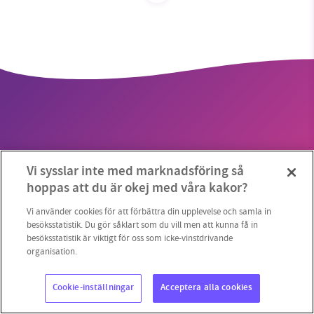
SMB kämpar för en hållbar framtid. Sedan
starten 2010 har vår ideella redaktion drivit
miljödebatten framåt genom
nyhetsbevakning och granskningar. Nu vill vi
utveckla vårt arbete – och vi hoppas att du
vill hjälpa oss.
Vi sysslar inte med marknadsföring så
Stötta vårt arbete genom att swisha en slant till
Copyright 2023 © Supermiljöbloggen
Cookieinställningar
hoppas att du är okej med våra kakor?
1231368703
Vi använder cookies för att förbättra din upplevelse och samla in
besöksstatistik. Du gör såklart som du vill men att kunna få in
besöksstatistik är viktigt för oss som icke-vinstdrivande
Läs vad vi vill göra
organisation.
Cookie-inställningar
Acceptera alla cookies