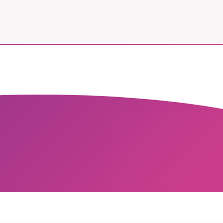
vår
ete –