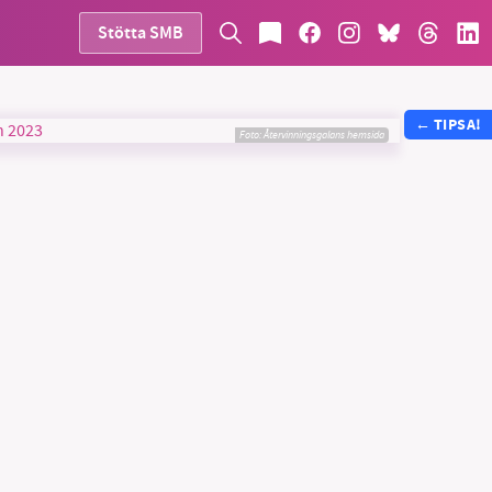
Stötta SMB
←
TIPSA!
Foto:
Återvinningsgalans hemsida