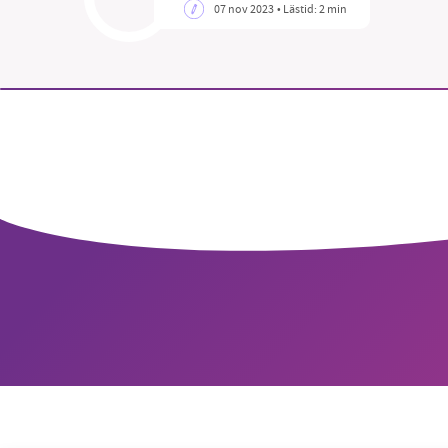
07 nov 2023
• Lästid:
2 min
SM
nyhe