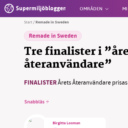
Supermiljöbloggen
OMRÅDEN
MI
Start
/
Remade in Sweden
Remade in Sweden
Shift + S
Tre finalister i ”år
återanvändare”
FINALISTER
Årets Återanvändare prisa
Snabbläs
Birgitta Losman