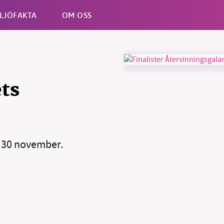
LJÖFAKTA
OM OSS
Esc
ets
s 30 november.