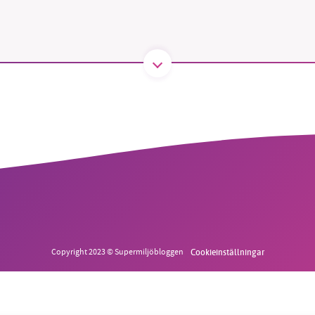
B kämpar för en hållbar framtid. Sedan starten 2010 har 
ideella redaktion drivit miljödebatten framåt genom
tsbevakning och granskningar. Nu vill vi utveckla vårt arb
och vi hoppas att du vill hjälpa oss.
Stötta vårt arbete genom att swisha en slant till
1231368703
Läs vad vi vill göra
Copyright 2023 © Supermiljöbloggen
Cookieinställningar