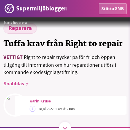
Supermiljöbloggen
Stötta SMB
HEM
Foto:
Chloé Mikolajczak
Start
/
Reparera
OMRÅDEN
Reparera
MILJÖFAKTA
Tuffa krav från Right to repair
OM OSS
VETTIGT
Right to repair trycker på för fri och öppen
tillgång till information om hur reparationer utförs i
kommande ekodesignlagstiftning.
Sök
Sparade inlägg
Tipsa oss
Snabbläs
Facebook
Instagram
BlueSky
Karin Kruse
10 jul 2022
• Lästid:
2 min
Threads
LinkedIn