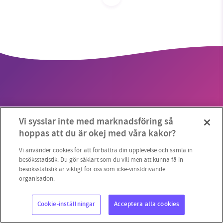
SMB kämpar för en hållbar framtid. Sedan
starten 2010 har vår ideella redaktion drivit
miljödebatten framåt genom
nyhetsbevakning och granskningar. Nu vill vi
utveckla vårt arbete – och vi hoppas att du
vill hjälpa oss.
Vi sysslar inte med marknadsföring så
Stötta vårt arbete genom att swisha en slant till
Copyright 2023 © Supermiljöbloggen
Cookieinställningar
hoppas att du är okej med våra kakor?
1231368703
Vi använder cookies för att förbättra din upplevelse och samla in
besöksstatistik. Du gör såklart som du vill men att kunna få in
besöksstatistik är viktigt för oss som icke-vinstdrivande
Läs vad vi vill göra
organisation.
Cookie-inställningar
Acceptera alla cookies