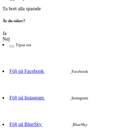
Ta bort alla sparade
Är du säker?
Ja
Nej
Tipsa oss
Följ på Facebook
Facebook
Följ på Instagram
Instagram
Följ på BlueSky
BlueSky