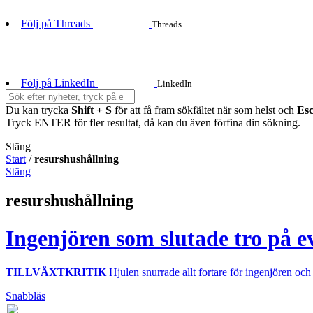
Följ på Threads
Threads
Följ på LinkedIn
LinkedIn
Du kan trycka
Shift + S
för att få fram sökfältet när som helst och
Es
Tryck ENTER för fler resultat, då kan du även förfina din sökning.
Stäng
Start
/
resurshushållning
Stäng
resurshushållning
Ingenjören som slutade tro på ev
TILLVÄXTKRITIK
Hjulen snurrade allt fortare för ingenjören och 
Snabbläs