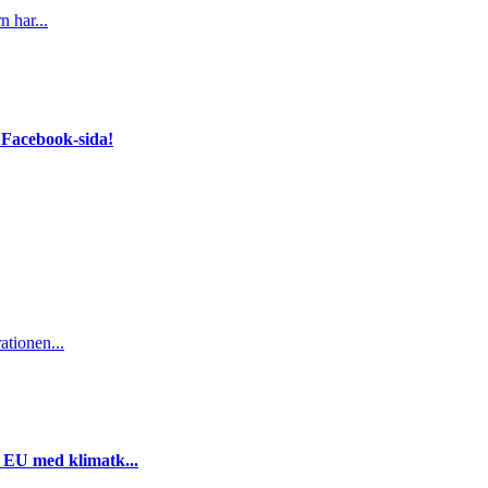
n har...
 Facebook-sida!
ationen...
i EU med klimatk...