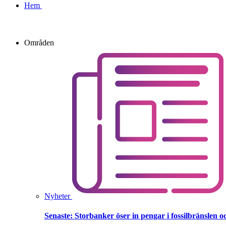
Hem
Områden
Nyheter
Senaste:
Storbanker öser in pengar i fossilbränslen 