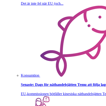
Det är inte fel när EU (och...
Konsumtion
Senaste:
Dags för näthandelsjätten Temu att följa la
EU-kommissionen bötfäller kinesiska näthandelsjätten T