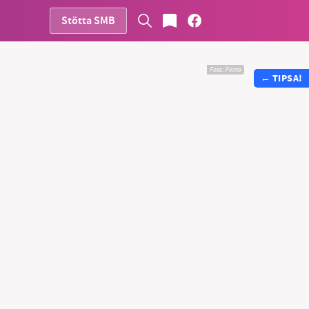
Stötta SMB
Foto:
Pixnio
←
TIPSA!
vår
ete –