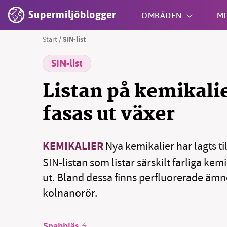
Supermiljöbloggen
OMRÅDEN
MI
Start
/
SIN-list
SIN-list
Shift + S
Listan på kemikali
fasas ut växer
KEMIKALIER
Nya kemikalier har lagts ti
SM
SIN-listan som listar särskilt farliga kem
nyhe
ut. Bland dessa finns perfluorerade äm
kolnanorör.
Snabbläs