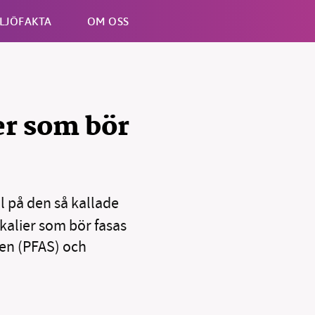
LJÖFAKTA
OM OSS
Esc
er som bör
ll på den så kallade
B kämpar för en hållbar framtid. Sedan starten 2010 har 
ideella redaktion drivit miljödebatten framåt genom
ikalier som bör fasas
tsbevakning och granskningar. Nu vill vi utveckla vårt arb
nen (PFAS) och
och vi hoppas att du vill hjälpa oss.
Stötta vårt arbete genom att swisha en slant till