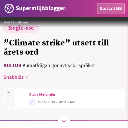
Supermiljöbloggen
Stötta SMB
HEM
Start
/
Single-use
OMRÅDEN
Single-use
MILJÖFAKTA
”Climate strike” utsett till
årets ord
OM OSS
KULTUR
Klimatfrågan gör avtryck i språket
Sök
Sparade inlägg
Tipsa oss
Snabbläs
Facebook
Instagram
BlueSky
Clara Melander
10 nov 2019
• Lästid:
2 min
Threads
LinkedIn