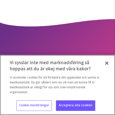
SMB kämpar för en hållbar framtid. Sedan
starten 2010 har vår ideella redaktion drivit
miljödebatten framåt genom
nyhetsbevakning och granskningar. Nu vill vi
utveckla vårt arbete – och vi hoppas att du
vill hjälpa oss.
Vi sysslar inte med marknadsföring så
Copyright 2023 © Supermiljöbloggen
Cookieinställningar
Stötta vårt arbete genom att swisha en slant till
hoppas att du är okej med våra kakor?
1231368703
Vi använder cookies för att förbättra din upplevelse och samla in
besöksstatistik. Du gör såklart som du vill men att kunna få in
besöksstatistik är viktigt för oss som icke-vinstdrivande
Läs vad vi vill göra
organisation.
Cookie-inställningar
Acceptera alla cookies