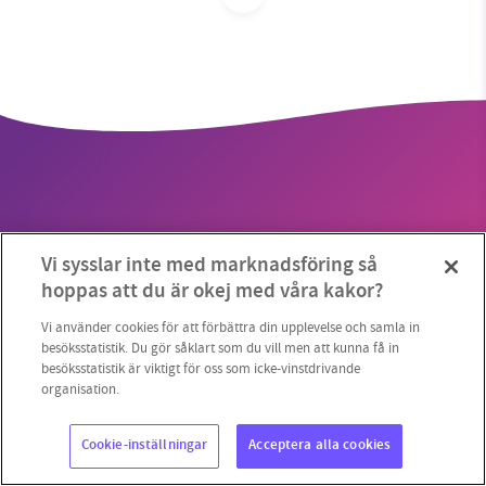
SMB kämpar för en hållbar framtid. Sedan
starten 2010 har vår ideella redaktion drivit
miljödebatten framåt genom
nyhetsbevakning och granskningar. Nu vill vi
utveckla vårt arbete – och vi hoppas att du
vill hjälpa oss.
Vi sysslar inte med marknadsföring så
Stötta vårt arbete genom att swisha en slant till
Copyright 2023 © Supermiljöbloggen
Cookieinställningar
hoppas att du är okej med våra kakor?
1231368703
Vi använder cookies för att förbättra din upplevelse och samla in
besöksstatistik. Du gör såklart som du vill men att kunna få in
besöksstatistik är viktigt för oss som icke-vinstdrivande
Läs vad vi vill göra
organisation.
Cookie-inställningar
Acceptera alla cookies