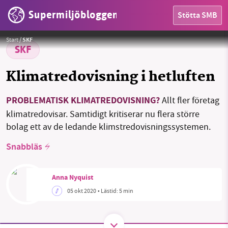
Supermiljöbloggen
Stötta SMB
HEM
Bild: Pete Linforth från Pixabay
Foto:
Pete Linforth från Pixabay
Start
/
SKF
OMRÅDEN
SKF
MILJÖFAKTA
Klimatredovisning i hetluften
OM OSS
PROBLEMATISK KLIMATREDOVISNING?
Allt fler företag
klimatredovisar. Samtidigt kritiserar nu flera större
bolag ett av de ledande klimstredovisningssystemen.
Sök
Sparade inlägg
Tipsa oss
Snabbläs
Facebook
Instagram
BlueSky
Anna Nyquist
05 okt 2020
• Lästid:
5 min
Threads
LinkedIn