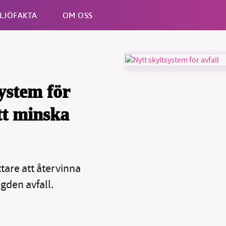
LJÖFAKTA
OM OSS
Esc
ystem för
att minska
ttare att återvinna
gden avfall.