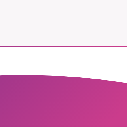
vår
ete –