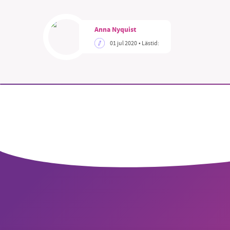
Anna Nyquist
01 jul 2020
• Lästid:
SM
nyhe