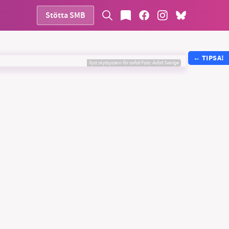
Stötta SMB
←
TIPSA!
Nytt skyltsystem för avfall
Foto:
Avfall Sverige