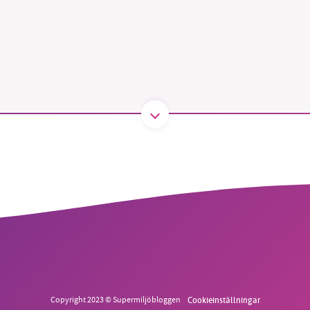
B kämpar för en hållbar framtid. Sedan starten 2010 har 
ideella redaktion drivit miljödebatten framåt genom
tsbevakning och granskningar. Nu vill vi utveckla vårt arb
och vi hoppas att du vill hjälpa oss.
Stötta vårt arbete genom att swisha en slant till
1231368703
Läs vad vi vill göra
Copyright 2023 © Supermiljöbloggen
Cookieinställningar