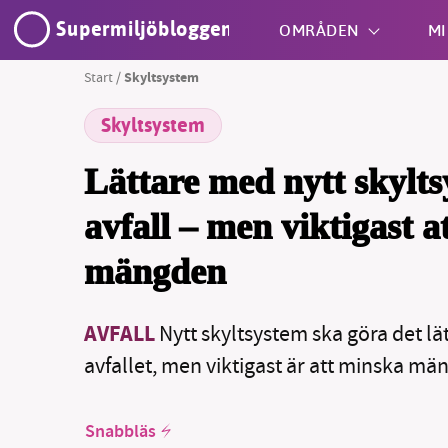
Supermiljöbloggen
OMRÅDEN
MI
Start
/
Skyltsystem
Skyltsystem
Shift + S
Lättare med nytt skylts
avfall – men viktigast 
mängden
AVFALL
Nytt skyltsystem ska göra det lä
avfallet, men viktigast är att minska män
Snabbläs