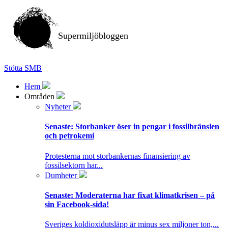
Supermiljöbloggen
Stötta SMB
Hem
Områden
Nyheter
Senaste:
Storbanker öser in pengar i fossilbränslen
och petrokemi
Protesterna mot storbankernas finansiering av
fossilsektorn har...
Dumheter
Senaste:
Moderaterna har fixat klimatkrisen – på
sin Facebook-sida!
Sveriges koldioxidutsläpp är minus sex miljoner ton,...