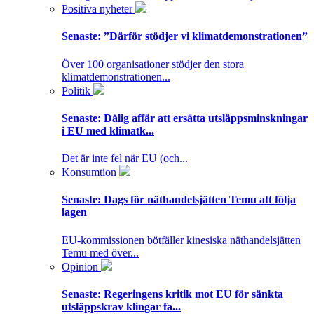
Positiva nyheter
Senaste:
”Därför stödjer vi klimatdemonstrationen”
Över 100 organisationer stödjer den stora
klimatdemonstrationen...
Politik
Senaste:
Dålig affär att ersätta utsläppsminskningar
i EU med klimatk...
Det är inte fel när EU (och...
Konsumtion
Senaste:
Dags för näthandelsjätten Temu att följa
lagen
EU-kommissionen bötfäller kinesiska näthandelsjätten
Temu med över...
Opinion
Senaste:
Regeringens kritik mot EU för sänkta
utsläppskrav klingar fa...