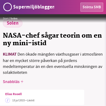
Supermiljöbloggen
Stötta SMB
HEM
Start
/
Solen
OMRÅDEN
Solen
MILJÖFAKTA
NASA-chef sågar teorin om en
ny mini-istid
OM OSS
KLIMAT
Den ökade mängden växthusgaser i atmosfären
SMB kämpar för en hållbar framtid. Sedan
har en mycket större påverkan på jordens
starten 2010 har vår ideella redaktion drivit
Sök
Sparade inlägg
Tipsa oss
medeltemperatur än en den eventuella minskningen av
miljödebatten framåt genom
solaktiviteten
nyhetsbevakning och granskningar. Nu vill vi
Facebook
Instagram
BlueSky
utveckla vårt arbete – och vi hoppas att du
Snabbläs
vill hjälpa oss.
Threads
LinkedIn
Elias Rosell
Stötta vårt arbete genom att swisha en slant till
13 jul 2015
• Lästid: