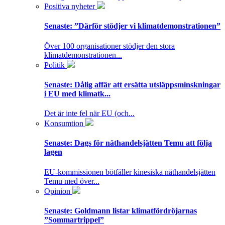
Positiva nyheter
Senaste:
”Därför stödjer vi klimatdemonstrationen”
Över 100 organisationer stödjer den stora
klimatdemonstrationen...
Politik
Senaste:
Dålig affär att ersätta utsläppsminskningar
i EU med klimatk...
Det är inte fel när EU (och...
Konsumtion
Senaste:
Dags för näthandelsjätten Temu att följa
lagen
EU-kommissionen bötfäller kinesiska näthandelsjätten
Temu med över...
Opinion
Senaste:
Goldmann listar klimatfördröjarnas
”Sommartrippel”