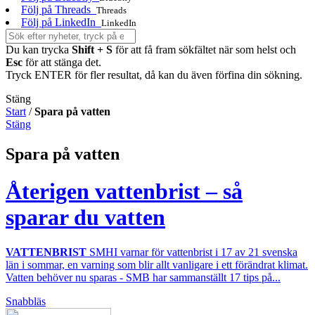
Följ på Threads
Threads
Följ på LinkedIn
LinkedIn
Du kan trycka
Shift + S
för att få fram sökfältet när som helst och
Esc
för att stänga det.
Tryck ENTER för fler resultat, då kan du även förfina din sökning.
Stäng
Start
/
Spara på vatten
Stäng
Spara på vatten
Återigen vattenbrist – så
sparar du vatten
VATTENBRIST
SMHI varnar för vattenbrist i 17 av 21 svenska
län i sommar, en varning som blir allt vanligare i ett förändrat klimat.
Vatten behöver nu sparas - SMB har sammanställt 17 tips på...
Snabbläs