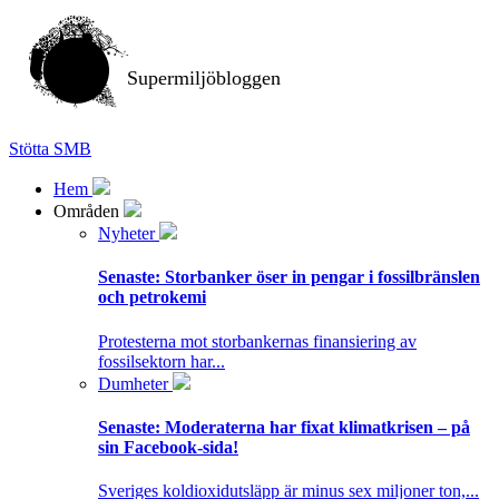
Supermiljöbloggen
Stötta SMB
Hem
Områden
Nyheter
Senaste:
Storbanker öser in pengar i fossilbränslen
och petrokemi
Protesterna mot storbankernas finansiering av
fossilsektorn har...
Dumheter
Senaste:
Moderaterna har fixat klimatkrisen – på
sin Facebook-sida!
Sveriges koldioxidutsläpp är minus sex miljoner ton,...