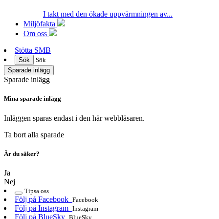
I takt med den ökade uppvärmningen av...
Miljöfakta
Om oss
Stötta SMB
Sök
Sök
Sparade inlägg
Sparade inlägg
Mina sparade inlägg
Inläggen sparas endast i den här webbläsaren.
Ta bort alla sparade
Är du säker?
Ja
Nej
Tipsa oss
Följ på Facebook
Facebook
Följ på Instagram
Instagram
Följ på BlueSky
BlueSky