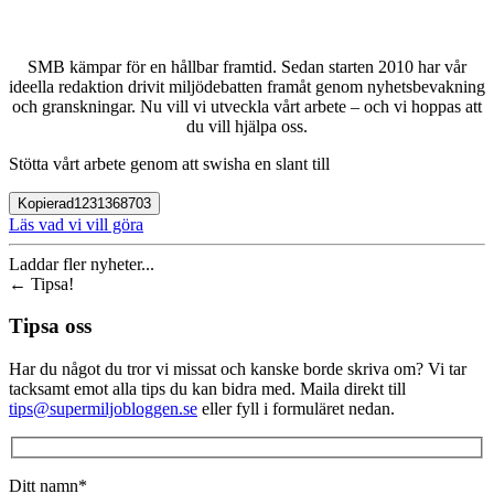
SMB kämpar för en hållbar framtid. Sedan starten 2010 har vår
ideella redaktion drivit miljödebatten framåt genom nyhetsbevakning
och granskningar. Nu vill vi utveckla vårt arbete – och vi hoppas att
du vill hjälpa oss.
Stötta vårt arbete genom att swisha en slant till
Kopierad
1231368703
Läs vad vi vill göra
Laddar fler nyheter...
←
Tipsa!
Tipsa oss
Har du något du tror vi missat och kanske borde skriva om? Vi tar
tacksamt emot alla tips du kan bidra med. Maila direkt till
tips@supermiljobloggen.se
eller fyll i formuläret nedan.
Ditt namn*