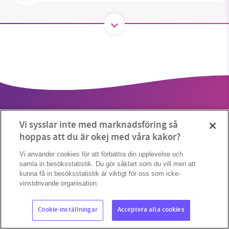
1231368703
Läs vad vi vill göra
Vi sysslar inte med marknadsföring så
hoppas att du är okej med våra kakor?
Vi använder cookies för att förbättra din upplevelse och
Cookieinställningar
Copyright 2023 © Supermiljöbloggen
samla in besöksstatistik. Du gör såklart som du vill men att
kunna få in besöksstatistik är viktigt för oss som icke-
vinstdrivande organisation.
Cookie-inställningar
Acceptera alla cookies