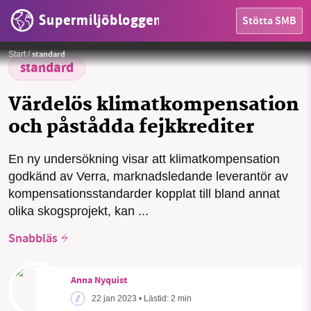
Supermiljöbloggen
Stötta SMB
HEM
Foto:
Valentin / Pixabay
standard
Start
/
standard
OMRÅDEN
Värdelös klimatkompensation
MILJÖFAKTA
och påstådda fejkkrediter
OM OSS
En ny undersökning visar att klimatkompensation
SMB kämpar för en hållbar framtid. Sedan
godkänd av Verra, marknadsledande leverantör av
starten 2010 har vår ideella redaktion drivit
Sök
Sparade inlägg
Tipsa oss
kompensationsstandarder kopplat till bland annat
miljödebatten framåt genom
olika skogsprojekt, kan ...
nyhetsbevakning och granskningar. Nu vill vi
Facebook
Instagram
BlueSky
utveckla vårt arbete – och vi hoppas att du
Snabbläs
vill hjälpa oss.
Threads
LinkedIn
Anna Nyquist
Stötta vårt arbete genom att swisha en slant till
22 jan 2023
• Lästid:
2 min