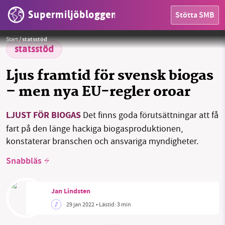
Supermiljöbloggen
Stötta SMB
HEM
Foto:
Tim Reckmann / Flickr
Start
/
statsstöd
OMRÅDEN
statsstöd
MILJÖFAKTA
Ljus framtid för svensk biogas
– men nya EU-regler oroar
OM OSS
LJUST FÖR BIOGAS
Det finns goda förutsättningar att få
fart på den länge hackiga biogasproduktionen,
Sök
Sparade inlägg
Tipsa oss
konstaterar branschen och ansvariga myndigheter.
Snabbläs
Facebook
Instagram
BlueSky
Threads
LinkedIn
Jan Lindsten
29 jan 2022
• Lästid:
3 min