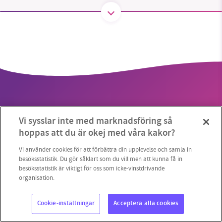
SMB kämpar för en hållbar framtid. Sedan
starten 2010 har vår ideella redaktion drivit
miljödebatten framåt genom
nyhetsbevakning och granskningar. Nu vill vi
utveckla vårt arbete – och vi hoppas att du
vill hjälpa oss.
Vi sysslar inte med marknadsföring så
Stötta vårt arbete genom att swisha en slant till
hoppas att du är okej med våra kakor?
Copyright 2023 © Supermiljöbloggen
Cookieinställningar
1231368703
Vi använder cookies för att förbättra din upplevelse och samla in
besöksstatistik. Du gör såklart som du vill men att kunna få in
besöksstatistik är viktigt för oss som icke-vinstdrivande
Läs vad vi vill göra
organisation.
Cookie-inställningar
Acceptera alla cookies