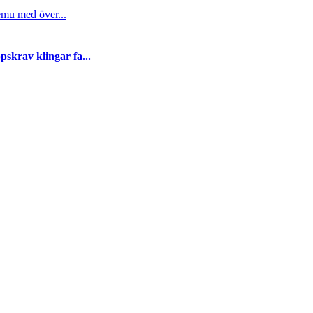
emu med över...
skrav klingar fa...