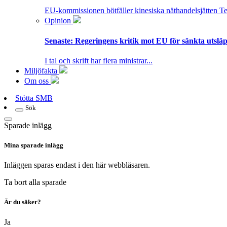
EU-kommissionen bötfäller kinesiska näthandelsjätten T
Opinion
Senaste:
Regeringens kritik mot EU för sänkta utsläpp
I tal och skrift har flera ministrar...
Miljöfakta
Om oss
Stötta SMB
Sök
Sparade inlägg
Mina sparade inlägg
Inläggen sparas endast i den här webbläsaren.
Ta bort alla sparade
Är du säker?
Ja