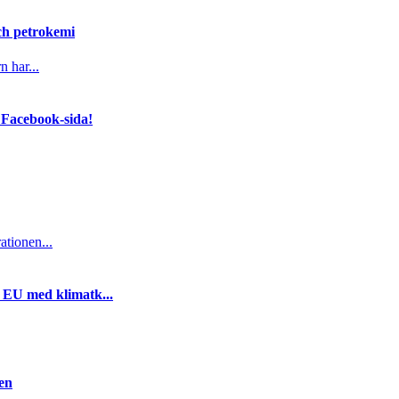
och petrokemi
n har...
 Facebook-sida!
ationen...
i EU med klimatk...
gen