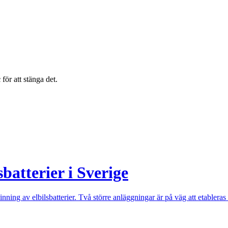
c
för att stänga det.
batterier i Sverige
ning av elbilsbatterier. Två större anläggningar är på väg att etableras 