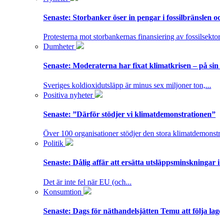
Senaste:
Storbanker öser in pengar i fossilbränslen 
Protesterna mot storbankernas finansiering av fossilsektor
Dumheter
Senaste:
Moderaterna har fixat klimatkrisen – på sin
Sveriges koldioxidutsläpp är minus sex miljoner ton,...
Positiva nyheter
Senaste:
”Därför stödjer vi klimatdemonstrationen”
Över 100 organisationer stödjer den stora klimatdemonstr
Politik
Senaste:
Dålig affär att ersätta utsläppsminskningar 
Det är inte fel när EU (och...
Konsumtion
Senaste:
Dags för näthandelsjätten Temu att följa la