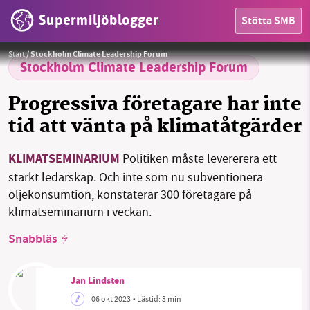
Supermiljöbloggen
Stötta SMB
En del av panelens deltagare under seminariet. Från höger Cynthia Jonströmer, moderator, Harald Mix, Reynir
HEM
Indahl och Anna König Järlemyr.
Foto: Supermiljöbloggen
Start
/
Stockholm Climate Leadership Forum
OMRÅDEN
Stockholm Climate Leadership Forum
MILJÖFAKTA
Progressiva företagare har inte
tid att vänta på klimatåtgärder
OM OSS
KLIMATSEMINARIUM
Politiken måste levererera ett
starkt ledarskap. Och inte som nu subventionera
Sök
Sparade inlägg
Tipsa oss
oljekonsumtion, konstaterar 300 företagare på
klimatseminarium i veckan.
Facebook
Instagram
BlueSky
Snabbläs
Threads
LinkedIn
Jan Lindsten
06 okt 2023
• Lästid:
3 min