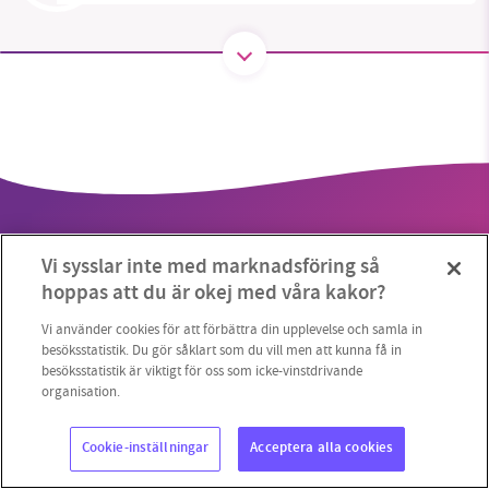
SMB kämpar för en hållbar framtid. Sedan
starten 2010 har vår ideella redaktion drivit
miljödebatten framåt genom
nyhetsbevakning och granskningar. Nu vill vi
utveckla vårt arbete – och vi hoppas att du
vill hjälpa oss.
Vi sysslar inte med marknadsföring så
Stötta vårt arbete genom att swisha en slant till
hoppas att du är okej med våra kakor?
1231368703
Vi använder cookies för att förbättra din upplevelse och samla in
Copyright 2023 © Supermiljöbloggen
Cookieinställningar
besöksstatistik. Du gör såklart som du vill men att kunna få in
besöksstatistik är viktigt för oss som icke-vinstdrivande
Läs vad vi vill göra
organisation.
Cookie-inställningar
Acceptera alla cookies