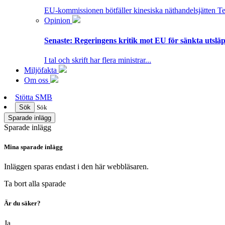
EU-kommissionen bötfäller kinesiska näthandelsjätten T
Opinion
Senaste:
Regeringens kritik mot EU för sänkta utsläpp
I tal och skrift har flera ministrar...
Miljöfakta
Om oss
Stötta SMB
Sök
Sök
Sparade inlägg
Sparade inlägg
Mina sparade inlägg
Inläggen sparas endast i den här webbläsaren.
Ta bort alla sparade
Är du säker?
Ja