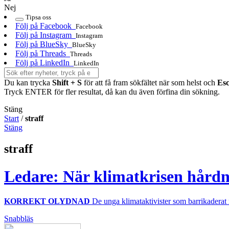
Nej
Tipsa oss
Följ på Facebook
Facebook
Följ på Instagram
Instagram
Följ på BlueSky
BlueSky
Följ på Threads
Threads
Följ på LinkedIn
LinkedIn
Du kan trycka
Shift + S
för att få fram sökfältet när som helst och
Es
Tryck ENTER för fler resultat, då kan du även förfina din sökning.
Stäng
Start
/
straff
Stäng
straff
Ledare: När klimatkrisen hårdna
KORREKT OLYDNAD
De unga klimataktivister som barrikaderat ri
Snabbläs