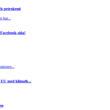
och petrokemi
n har...
 Facebook-sida!
ationen...
i EU med klimatk...
gen