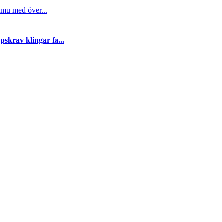
emu med över...
skrav klingar fa...