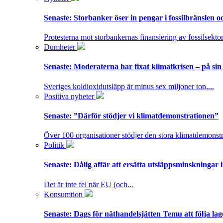
Senaste:
Storbanker öser in pengar i fossilbränslen 
Protesterna mot storbankernas finansiering av fossilsektor
Dumheter
Senaste:
Moderaterna har fixat klimatkrisen – på sin
Sveriges koldioxidutsläpp är minus sex miljoner ton,...
Positiva nyheter
Senaste:
”Därför stödjer vi klimatdemonstrationen”
Över 100 organisationer stödjer den stora klimatdemonstr
Politik
Senaste:
Dålig affär att ersätta utsläppsminskningar 
Det är inte fel när EU (och...
Konsumtion
Senaste:
Dags för näthandelsjätten Temu att följa la