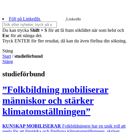
Följ på LinkedIn
LinkedIn
Du kan trycka
Shift + S
för att få fram sökfältet när som helst och
Esc
för att stänga det.
Tryck ENTER för fler resultat, då kan du även förfina din sökning.
Stäng
Start
/
studieförbund
Stäng
studieförbund
”Folkbildning mobiliserar
människor och stärker
klimatomställningen”
KUNSKAP MOBILISERAR
Folkbildningen har en unik roll att
spela för att förstärka och fördjupa klimatomställningen, skriver