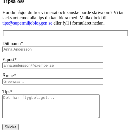
Tipsa oss
Har du något du tror vi missat och kanske borde skriva om? Vi tar
tacksamt emot alla tips du kan bidra med. Maila direkt till
tips@supermiljobloggen.se
eller fyll i formuläret nedan.
Ditt namn*
E-post*
Ämne*
Tips*
Lämna detta fält tomt.