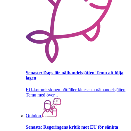
Senaste:
Dags för näthandelsjätten Temu att följa
lagen
EU-kommissionen bötfäller kinesiska näthandelsjätten
Temu med över...
Opinion
Senaste:
Regeringens kritik mot EU för sänkta