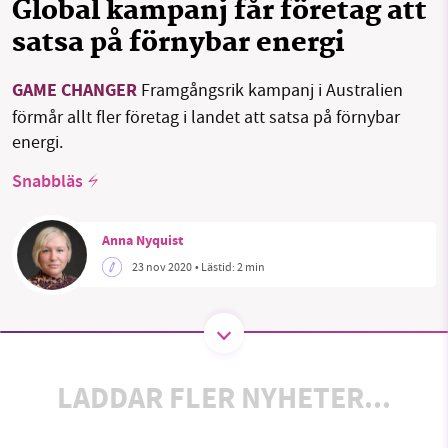
Global kampanj får företag att
satsa på förnybar energi
SMB kämpar för en hållbar framtid. Sedan
GAME CHANGER
Framgångsrik kampanj i Australien
starten 2010 har vår ideella redaktion drivit
förmår allt fler företag i landet att satsa på förnybar
miljödebatten framåt genom
energi.
nyhetsbevakning och granskningar. Nu vill vi
Snabbläs
utveckla vårt arbete – och vi hoppas att du
vill hjälpa oss.
Anna Nyquist
Stötta vårt arbete genom att swisha en slant till
23 nov 2020
• Lästid:
2 min
1231368703
Läs vad vi vill göra
LADDAR FLER NYHETER...