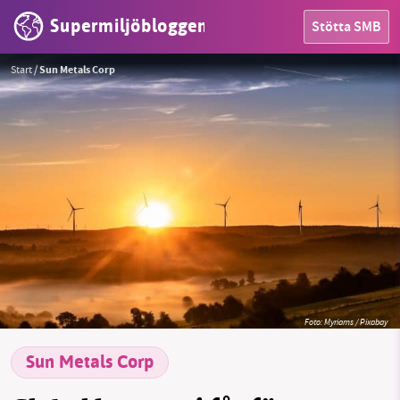
Supermiljöbloggen
Stötta SMB
HEM
Start
/
Sun Metals Corp
OMRÅDEN
MILJÖFAKTA
OM OSS
Sök
Sparade inlägg
Tipsa oss
Facebook
Instagram
BlueSky
Foto:
Myriams / Pixabay
Threads
LinkedIn
Sun Metals Corp