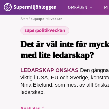
Supermiljöbloggen
OMRÅDEN
MI
Start
/
superpolitikveckan
superpolitikveckan
Shift + S
Det är väl inte för myc
med lite ledarskap?
LEDARSKAP ÖNSKAS
Den gångna v
viktig i USA, EU och Sverige, konsta
Nina Ekelund, som mest av allt önskar 
ledarskap.
Snabbläs