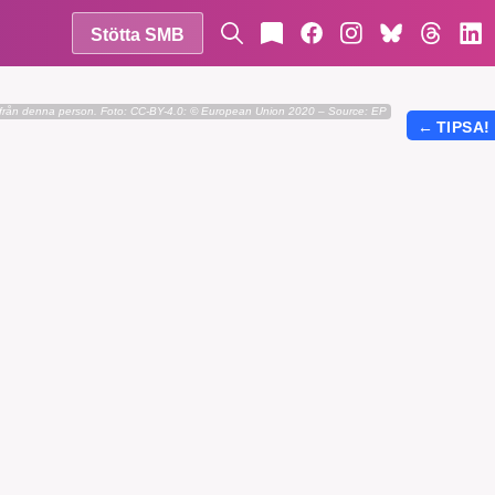
Stötta SMB
 från denna person.
Foto:
CC-BY-4.0: © European Union 2020 – Source: EP
←
TIPSA!