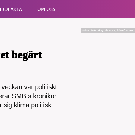
LJÖFAKTA
OM OSS
Klimatledarskap önskas, bland annat
Esc
ket begärt
eckan var politiskt
terar SMB:s krönikör
sig klimatpolitiskt