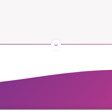
kämpar för en hållbar framtid. Sedan starten 2010 ha
ideella redaktion drivit miljödebatten framåt genom
etsbevakning och granskningar. Nu vill vi utveckla 
arbete – och vi hoppas att du vill hjälpa oss.
Stötta vårt arbete genom att swisha en slant till
1231368703
Läs vad vi vill göra
Cookieinställningar
Copyright 2023 © Supermiljöbloggen