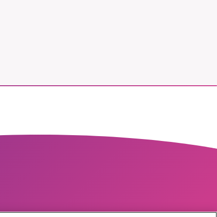
r vår
vårt