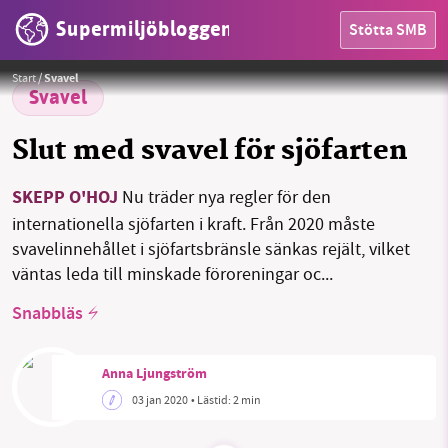
Supermiljöbloggen
Stötta SMB
HEM
Foto:
Martin Damboldt/Pexels
Start
/
Svavel
OMRÅDEN
Svavel
MILJÖFAKTA
Slut med svavel för sjöfarten
OM OSS
SKEPP O'HOJ
Nu träder nya regler för den
internationella sjöfarten i kraft. Från 2020 måste
svavelinnehållet i sjöfartsbränsle sänkas rejält, vilket
Sök
Sparade inlägg
Tipsa oss
väntas leda till minskade föroreningar oc...
Snabbläs
Facebook
Instagram
BlueSky
Anna Ljungström
Threads
LinkedIn
03 jan 2020
• Lästid:
2 min