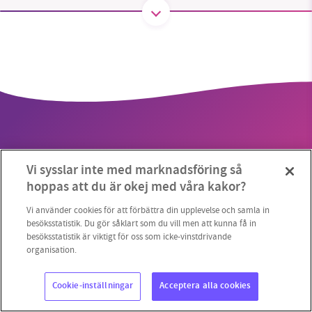
SMB kämpar för en hållbar framtid. Sedan
starten 2010 har vår ideella redaktion drivit
miljödebatten framåt genom
nyhetsbevakning och granskningar. Nu vill vi
utveckla vårt arbete – och vi hoppas att du
vill hjälpa oss.
Vi sysslar inte med marknadsföring så
Stötta vårt arbete genom att swisha en slant till
hoppas att du är okej med våra kakor?
Copyright 2023 © Supermiljöbloggen
Cookieinställningar
1231368703
Vi använder cookies för att förbättra din upplevelse och samla in
besöksstatistik. Du gör såklart som du vill men att kunna få in
besöksstatistik är viktigt för oss som icke-vinstdrivande
Läs vad vi vill göra
organisation.
Cookie-inställningar
Acceptera alla cookies