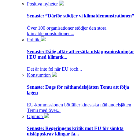
Positiva nyheter
Senaste:
”Därför stödjer vi klimatdemonstrationen”
Över 100 organisationer stödjer den stora
klimatdemonstrationen...
Politik
Senaste:
Dålig affär att ersätta utsläppsminskningar
i EU med klimatk...
Det är inte fel när EU (och...
Konsumtion
Senaste:
Dags för näthandelsjätten Temu att följa
lagen
EU-kommissionen bötfäller kinesiska näthandelsjätten
Temu med över...
Opinion
Senaste:
Regeringens kritik mot EU för sänkta
utsläppskrav klingar fa...