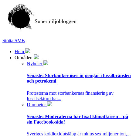
Supermiljöbloggen
Stötta SMB
Hem
Områden
Nyheter
Senaste:
Storbanker öser in pengar i fossilbränslen
och petrokemi
Protesterna mot storbankernas finansiering av
fossilsektorn har...
Dumheter
Senaste:
Moderaterna har fixat klimatkrisen – på
sin Facebook-sida!
Sveriges koldioxidutsläpp är minus sex miljoner ton,...