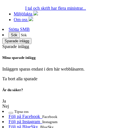
I tal och skrift har flera ministrar...
Miljöfakta
Om oss
Stötta SMB
Sök
Sök
Sparade inlägg
Sparade inlägg
Mina sparade inlägg
Inläggen sparas endast i den här webbläsaren.
Ta bort alla sparade
Är du säker?
Ja
Nej
Tipsa oss
Följ på Facebook
Facebook
Följ på Instagram
Instagram
Följ på BlueSky
BlueSky