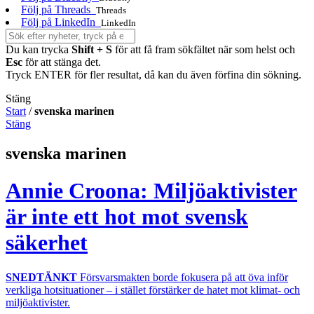
Följ på Threads
Threads
Följ på LinkedIn
LinkedIn
Du kan trycka
Shift + S
för att få fram sökfältet när som helst och
Esc
för att stänga det.
Tryck ENTER för fler resultat, då kan du även förfina din sökning.
Stäng
Start
/
svenska marinen
Stäng
svenska marinen
Annie Croona: Miljöaktivister
är inte ett hot mot svensk
säkerhet
SNEDTÄNKT
Försvarsmakten borde fokusera på att öva inför
verkliga hotsituationer – i stället förstärker de hatet mot klimat- och
miljöaktivister.