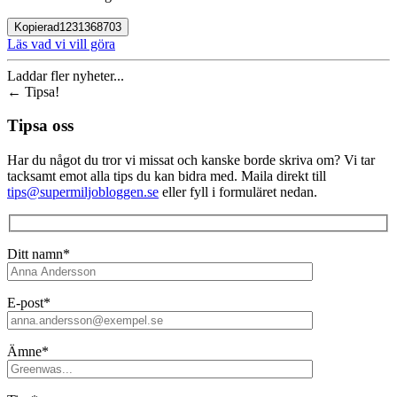
Kopierad
1231368703
Läs vad vi vill göra
Laddar fler nyheter...
←
Tipsa!
Tipsa oss
Har du något du tror vi missat och kanske borde skriva om? Vi tar
tacksamt emot alla tips du kan bidra med. Maila direkt till
tips@supermiljobloggen.se
eller fyll i formuläret nedan.
Ditt namn*
E-post*
Ämne*