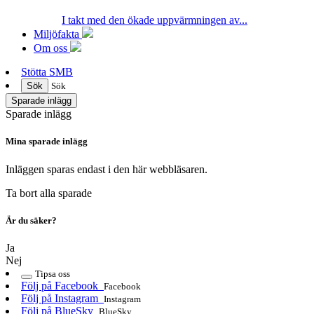
I takt med den ökade uppvärmningen av...
Miljöfakta
Om oss
Stötta SMB
Sök
Sök
Sparade inlägg
Sparade inlägg
Mina sparade inlägg
Inläggen sparas endast i den här webbläsaren.
Ta bort alla sparade
Är du säker?
Ja
Nej
Tipsa oss
Följ på Facebook
Facebook
Följ på Instagram
Instagram
Följ på BlueSky
BlueSky