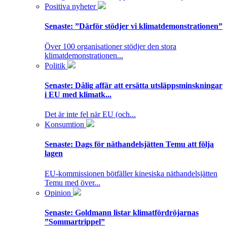
Positiva nyheter
Senaste:
”Därför stödjer vi klimatdemonstrationen”
Över 100 organisationer stödjer den stora
klimatdemonstrationen...
Politik
Senaste:
Dålig affär att ersätta utsläppsminskningar
i EU med klimatk...
Det är inte fel när EU (och...
Konsumtion
Senaste:
Dags för näthandelsjätten Temu att följa
lagen
EU-kommissionen bötfäller kinesiska näthandelsjätten
Temu med över...
Opinion
Senaste:
Goldmann listar klimatfördröjarnas
”Sommartrippel”