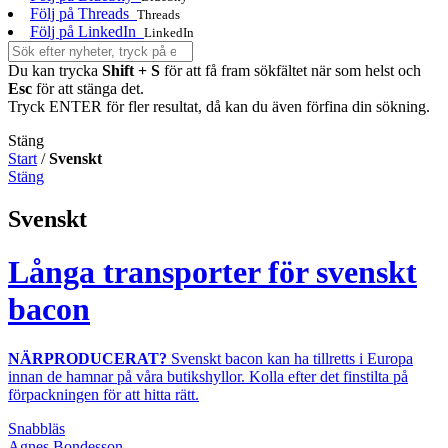
Följ på Threads
Threads
Följ på LinkedIn
LinkedIn
Du kan trycka
Shift + S
för att få fram sökfältet när som helst och
Esc
för att stänga det.
Tryck ENTER för fler resultat, då kan du även förfina din sökning.
Stäng
Start
/
Svenskt
Stäng
Svenskt
Långa transporter för svenskt
bacon
NÄRPRODUCERAT?
Svenskt bacon kan ha tillretts i Europa
innan de hamnar på våra butikshyllor. Kolla efter det finstilta på
förpackningen för att hitta rätt.
Snabbläs
Agnes Bondesson