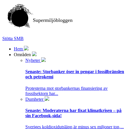
Supermiljöbloggen
Stötta SMB
Hem
Områden
Nyheter
Senaste:
Storbanker öser in pengar i fossilbränslen
och petrokemi
Protesterna mot storbankernas finansiering av
fossilsektorn har...
Dumheter
Senaste:
Moderaterna har fixat klimatkrisen – på
sin Facebook-sida!
Sveriges koldioxidutsläpp är minus sex miljoner ton,...