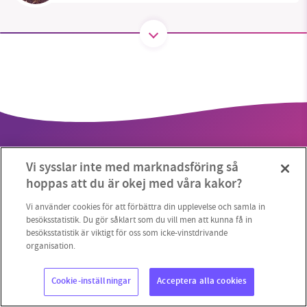
SMB kämpar för en hållbar framtid. Sedan
starten 2010 har vår ideella redaktion drivit
miljödebatten framåt genom
nyhetsbevakning och granskningar. Nu vill vi
utveckla vårt arbete – och vi hoppas att du
vill hjälpa oss.
Vi sysslar inte med marknadsföring så
Stötta vårt arbete genom att swisha en slant till
hoppas att du är okej med våra kakor?
1231368703
Vi använder cookies för att förbättra din upplevelse och samla in
Copyright 2023 © Supermiljöbloggen
Cookieinställningar
besöksstatistik. Du gör såklart som du vill men att kunna få in
besöksstatistik är viktigt för oss som icke-vinstdrivande
Läs vad vi vill göra
organisation.
Cookie-inställningar
Acceptera alla cookies