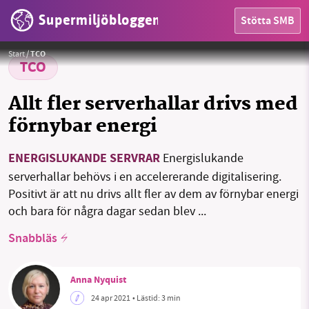
Supermiljöbloggen
Stötta SMB
HEM
Bild av kewl från Pixabay
Foto:
kewl från Pixabay
Start
/
TCO
OMRÅDEN
TCO
MILJÖFAKTA
Allt fler serverhallar drivs med
förnybar energi
OM OSS
ENERGISLUKANDE SERVRAR
Energislukande
serverhallar behövs i en accelererande digitalisering.
Sök
Sparade inlägg
Tipsa oss
Positivt är att nu drivs allt fler av dem av förnybar energi
och bara för några dagar sedan blev ...
Facebook
Instagram
BlueSky
Snabbläs
Threads
LinkedIn
Anna Nyquist
24 apr 2021
• Lästid:
3 min