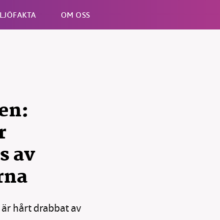
LJÖFAKTA
OM OSS
Esc
en:
r
s av
rna
 är hårt drabbat av