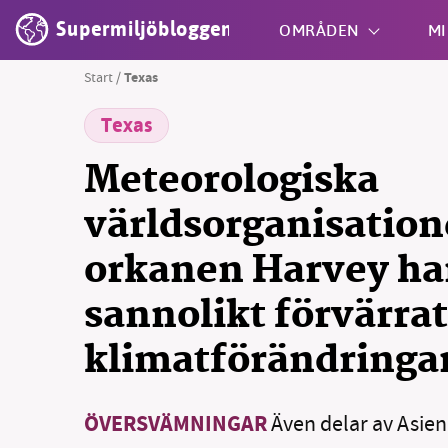
Supermiljöbloggen
OMRÅDEN
MI
Start
/
Texas
Texas
Shift + S
Meteorologiska
världsorganisation
orkanen Harvey ha
sannolikt förvärrat
klimatförändringa
ÖVERSVÄMNINGAR
Även delar av Asien