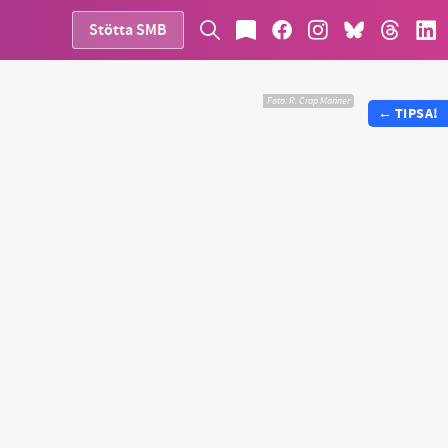
Stötta SMB
Foto:
R. Crap Mariner
←
TIPSA!