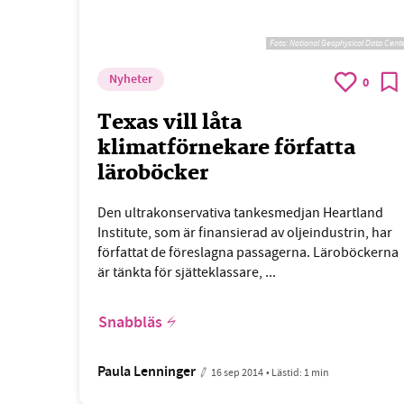
Foto:
National Geophysical Data Cent
Nyheter
0
Texas vill låta
klimatförnekare författa
läroböcker
Den ultrakonservativa tankesmedjan Heartland
Institute, som är finansierad av oljeindustrin, har
författat de föreslagna passagerna. Läroböckerna
är tänkta för sjätteklassare, ...
Snabbläs
Paula Lenninger
16 sep 2014
• Lästid:
1 min