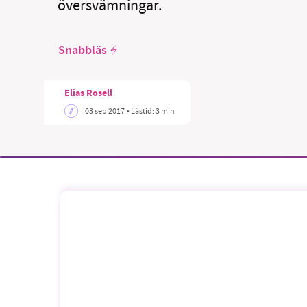
översvämningar.
Snabbläs
SM
Elias Rosell
03 sep 2017
• Lästid:
3 min
nyhe