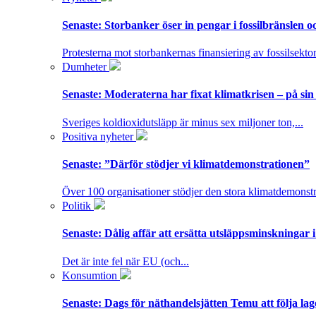
Senaste:
Storbanker öser in pengar i fossilbränslen 
Protesterna mot storbankernas finansiering av fossilsektor
Dumheter
Senaste:
Moderaterna har fixat klimatkrisen – på sin
Sveriges koldioxidutsläpp är minus sex miljoner ton,...
Positiva nyheter
Senaste:
”Därför stödjer vi klimatdemonstrationen”
Över 100 organisationer stödjer den stora klimatdemonstr
Politik
Senaste:
Dålig affär att ersätta utsläppsminskningar 
Det är inte fel när EU (och...
Konsumtion
Senaste:
Dags för näthandelsjätten Temu att följa la