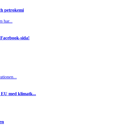
och petrokemi
n har...
 Facebook-sida!
ationen...
i EU med klimatk...
gen