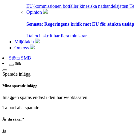
EU-kommissionen bötfäller kinesiska näthandelsjätten T
Opinion
Senaste:
Regeringens kritik mot EU för sänkta utsläpp
I tal och skrift har flera ministrar...
Miljöfakta
Om oss
Stötta SMB
Sök
Sparade inlägg
Mina sparade inlägg
Inläggen sparas endast i den här webbläsaren.
Ta bort alla sparade
Är du säker?
Ja