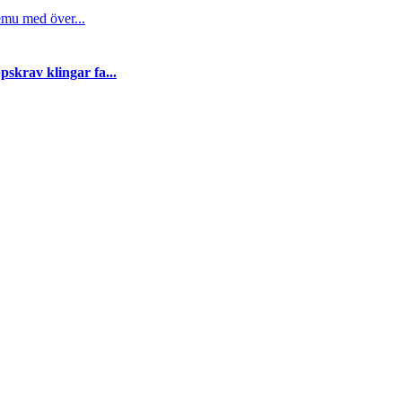
emu med över...
skrav klingar fa...