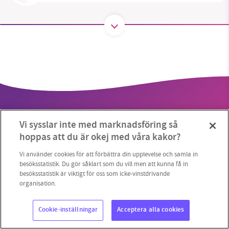
SMB kämpar för en hållbar framtid. Sedan
starten 2010 har vår ideella redaktion drivit
miljödebatten framåt genom
nyhetsbevakning och granskningar. Nu vill vi
utveckla vårt arbete – och vi hoppas att du
vill hjälpa oss.
Vi sysslar inte med marknadsföring så
Stötta vårt arbete genom att swisha en slant till
hoppas att du är okej med våra kakor?
1231368703
Vi använder cookies för att förbättra din upplevelse och samla in
Copyright 2023 © Supermiljöbloggen
Cookieinställningar
besöksstatistik. Du gör såklart som du vill men att kunna få in
besöksstatistik är viktigt för oss som icke-vinstdrivande
Läs vad vi vill göra
organisation.
Cookie-inställningar
Acceptera alla cookies