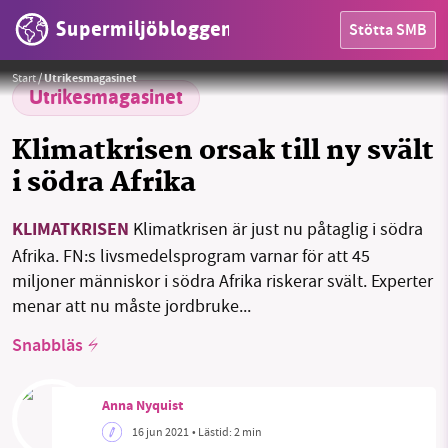
Supermiljöbloggen
Stötta SMB
HEM
Foto:
Danie Bester från Pixabay
Start
/
Utrikesmagasinet
OMRÅDEN
Utrikesmagasinet
MILJÖFAKTA
Klimatkrisen orsak till ny svält
i södra Afrika
OM OSS
KLIMATKRISEN
Klimatkrisen är just nu påtaglig i södra
Afrika. FN:s livsmedelsprogram varnar för att 45
Sök
Sparade inlägg
Tipsa oss
miljoner människor i södra Afrika riskerar svält. Experter
menar att nu måste jordbruke...
Facebook
Instagram
BlueSky
Snabbläs
Threads
LinkedIn
Anna Nyquist
16 jun 2021
• Lästid:
2 min