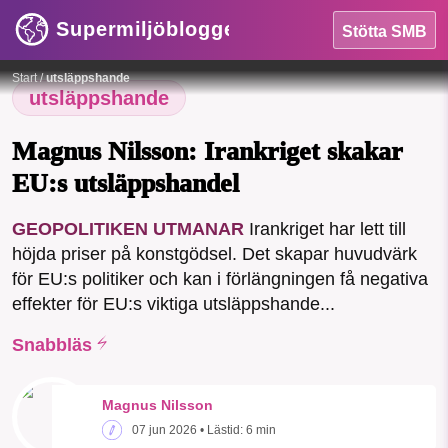
Supermiljöbloggen
Stötta SMB
HEM
Foto: James Baltz, Unsplash / Privat
Start
/
utsläppshande
OMRÅDEN
utsläppshande
MILJÖFAKTA
Magnus Nilsson: Irankriget skakar
EU:s utsläppshandel
OM OSS
GEOPOLITIKEN UTMANAR
Irankriget har lett till
SMB kämpar för en hållbar framtid. Sedan
höjda priser på konstgödsel. Det skapar huvudvärk
Sök
Sparade inlägg
Tipsa oss
starten 2010 har vår ideella redaktion
för EU:s politiker och kan i förlängningen få negativa
drivit miljödebatten framåt genom
effekter för EU:s viktiga utsläppshande...
nyhetsbevakning och granskningar. Nu
Facebook
Instagram
BlueSky
vill vi utveckla vårt arbete – och vi
Snabbläs
hoppas att du vill hjälpa oss.
Threads
LinkedIn
Magnus Nilsson
Stötta vårt arbete genom att swisha en slant till
07 jun 2026
• Lästid:
6 min