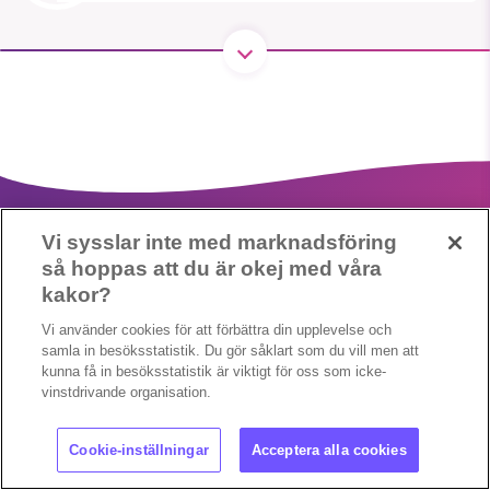
1231368703
Läs vad vi vill göra
Vi sysslar inte med marknadsföring
så hoppas att du är okej med våra
kakor?
Vi använder cookies för att förbättra din upplevelse och
Copyright 2023 © Supermiljöbloggen
Cookieinställningar
samla in besöksstatistik. Du gör såklart som du vill men att
kunna få in besöksstatistik är viktigt för oss som icke-
vinstdrivande organisation.
Cookie-inställningar
Acceptera alla cookies