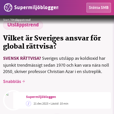
Supermiljöbloggen
Stötta SMB
HEM
Chalmers tekniska högskola, Erik Wallner
Foto: Chalmers
Start
/
Utsläppstrend
OMRÅDEN
Utsläppstrend
MILJÖFAKTA
Vilket är Sveriges ansvar för
global rättvisa?
OM OSS
SVENSK RÄTTVISA?
Sveriges utsläpp av koldioxid har
SMB kämpar för en hållbar framtid. Sedan
sjunkit trendmässigt sedan 1970 och kan vara nära noll
starten 2010 har vår ideella redaktion drivit
Sök
Sparade inlägg
Tipsa oss
2050, skriver professor Christian Azar i en slutreplik.
miljödebatten framåt genom
nyhetsbevakning och granskningar. Nu vill vi
Snabbläs
Facebook
Instagram
BlueSky
utveckla vårt arbete – och vi hoppas att du
vill hjälpa oss.
Threads
LinkedIn
Supermiljöbloggen
21 dec 2023
• Lästid:
10 min
Stötta vårt arbete genom att swisha en slant till