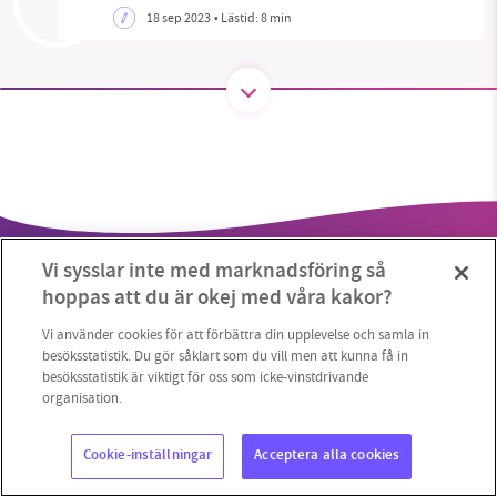
18 sep 2023
• Lästid:
8 min
SMB kämpar för en hållbar framtid. Sedan
starten 2010 har vår ideella redaktion drivit
miljödebatten framåt genom
nyhetsbevakning och granskningar. Nu vill vi
utveckla vårt arbete – och vi hoppas att du
vill hjälpa oss.
Vi sysslar inte med marknadsföring så
Stötta vårt arbete genom att swisha en slant till
hoppas att du är okej med våra kakor?
1231368703
Vi använder cookies för att förbättra din upplevelse och samla in
besöksstatistik. Du gör såklart som du vill men att kunna få in
besöksstatistik är viktigt för oss som icke-vinstdrivande
Läs vad vi vill göra
Copyright 2023 © Supermiljöbloggen
Cookieinställningar
organisation.
Cookie-inställningar
Acceptera alla cookies