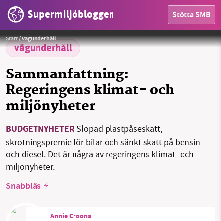
Supermiljöbloggen
Stötta SMB
HEM
Foto:
Magnus Liljegren/Regeringskansliet
Start
/
vägunderhåll
OMRÅDEN
vägunderhåll
MILJÖFAKTA
Sammanfattning:
Regeringens klimat- och
OM OSS
miljönyheter
BUDGETNYHETER
Slopad plastpåseskatt,
Sök
Sparade inlägg
Tipsa oss
skrotningspremie för bilar och sänkt skatt på bensin
och diesel. Det är några av regeringens klimat- och
Facebook
Instagram
BlueSky
miljönyheter.
Snabbläs
Threads
LinkedIn
Annie Croona