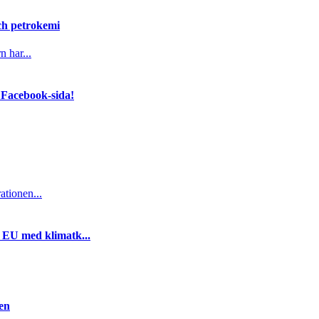
och petrokemi
n har...
 Facebook-sida!
ationen...
i EU med klimatk...
gen