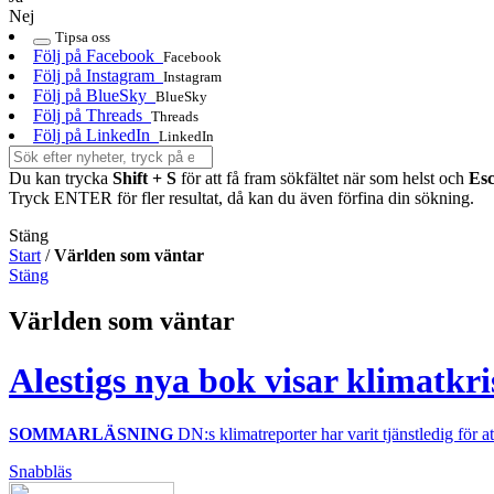
Nej
Tipsa oss
Följ på Facebook
Facebook
Följ på Instagram
Instagram
Följ på BlueSky
BlueSky
Följ på Threads
Threads
Följ på LinkedIn
LinkedIn
Du kan trycka
Shift + S
för att få fram sökfältet när som helst och
Es
Tryck ENTER för fler resultat, då kan du även förfina din sökning.
Stäng
Start
/
Världen som väntar
Stäng
Världen som väntar
Alestigs nya bok visar klimatkr
SOMMARLÄSNING
DN:s klimatreporter har varit tjänstledig för
Snabbläs