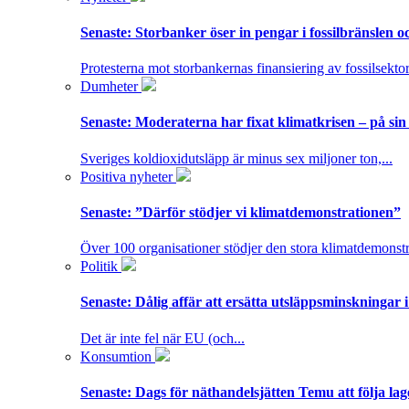
Senaste:
Storbanker öser in pengar i fossilbränslen 
Protesterna mot storbankernas finansiering av fossilsektor
Dumheter
Senaste:
Moderaterna har fixat klimatkrisen – på sin
Sveriges koldioxidutsläpp är minus sex miljoner ton,...
Positiva nyheter
Senaste:
”Därför stödjer vi klimatdemonstrationen”
Över 100 organisationer stödjer den stora klimatdemonstr
Politik
Senaste:
Dålig affär att ersätta utsläppsminskningar 
Det är inte fel när EU (och...
Konsumtion
Senaste:
Dags för näthandelsjätten Temu att följa la