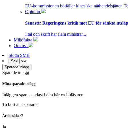
EU-kommissionen bötfäller kinesiska näthandelsjätten T
Opinion
Senaste:
Regeringens kritik mot EU för sänkta utsläpp
I tal och skrift har flera ministrar...
Miljöfakta
Om oss
Stötta SMB
Sök
Sök
Sparade inlägg
Sparade inlägg
Mina sparade inlägg
Inläggen sparas endast i den här webbläsaren.
Ta bort alla sparade
Är du säker?
Ja