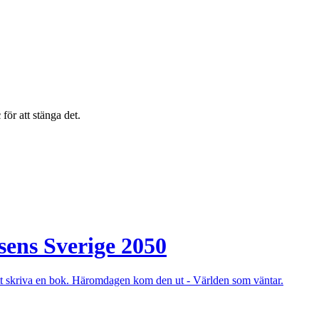
c
för att stänga det.
isens Sverige 2050
 att skriva en bok. Häromdagen kom den ut - Världen som väntar.