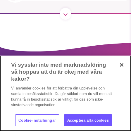
SMB kämpar för en hållbar framtid. Sedan
starten 2010 har vår ideella redaktion
drivit miljödebatten framåt genom
nyhetsbevakning och granskningar. Nu
vill vi utveckla vårt arbete – och vi
hoppas att du vill hjälpa oss.
Vi sysslar inte med marknadsföring
så hoppas att du är okej med våra
Stötta vårt arbete genom att swisha en slant till
kakor?
1231368703
Vi använder cookies för att förbättra din upplevelse och
Cookieinställningar
Copyright 2023 © Supermiljöbloggen
samla in besöksstatistik. Du gör såklart som du vill men att
kunna få in besöksstatistik är viktigt för oss som icke-
Läs vad vi vill göra
vinstdrivande organisation.
Cookie-inställningar
Acceptera alla cookies