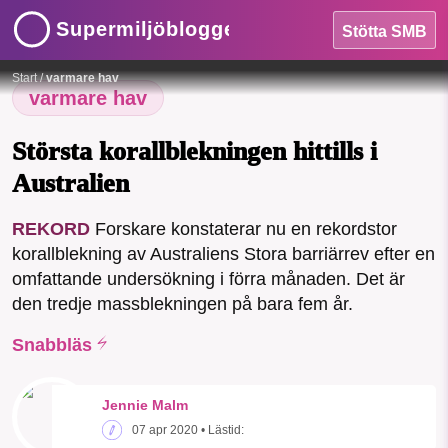
Supermiljöbloggen
Stötta SMB
HEM
Foto:
Pixabay
Start
/
varmare hav
OMRÅDEN
varmare hav
MILJÖFAKTA
Största korallblekningen hittills i
Australien
OM OSS
REKORD
Forskare konstaterar nu en rekordstor
korallblekning av Australiens Stora barriärrev efter en
Sök
Sparade inlägg
Tipsa oss
omfattande undersökning i förra månaden. Det är
den tredje massblekningen på bara fem år.
Facebook
Instagram
BlueSky
Snabbläs
Threads
LinkedIn
Jennie Malm
07 apr 2020
• Lästid: