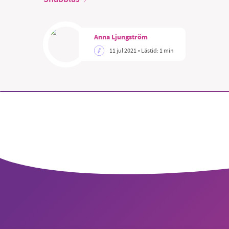
Anna Ljungström
11 jul 2021
• Lästid:
1 min
SM
nyhe