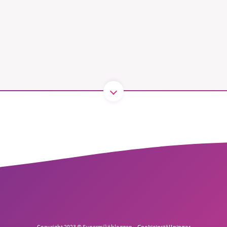
B kämpar för en hållbar framtid. Sedan starten 2010 har 
ideella redaktion drivit miljödebatten framåt genom
tsbevakning och granskningar. Nu vill vi utveckla vårt arb
och vi hoppas att du vill hjälpa oss.
Stötta vårt arbete genom att swisha en slant till
1231368703
Läs vad vi vill göra
Copyright 2023 © Supermiljöbloggen
Cookieinställningar