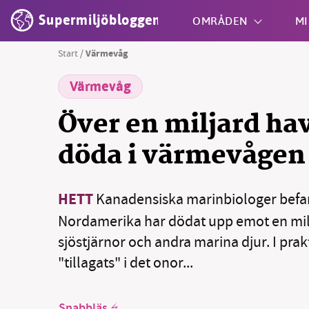
Supermiljöbloggen
OMRÅDEN
MI
Start
/
Värmevåg
Värmevåg
Shift + S
Över en miljard ha
döda i värmevågen
HETT
Kanadensiska marinbiologer befara
Nordamerika har dödat upp emot en mil
sjöstjärnor och andra marina djur. I pra
"tillagats" i det onor...
Snabbläs