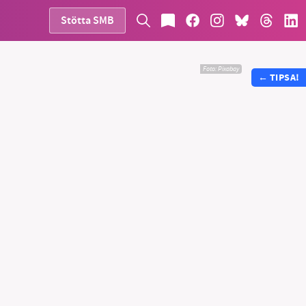
Stötta SMB
Foto:
Pixabay
←
TIPSA!