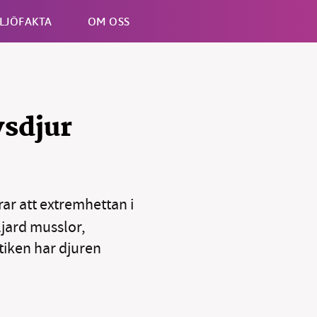
LJÖFAKTA
OM OSS
Esc
vsdjur
r att extremhettan i
jard musslor,
ktiken har djuren