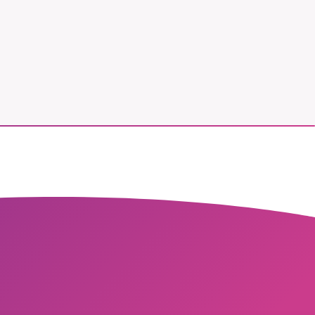
vår
ete –