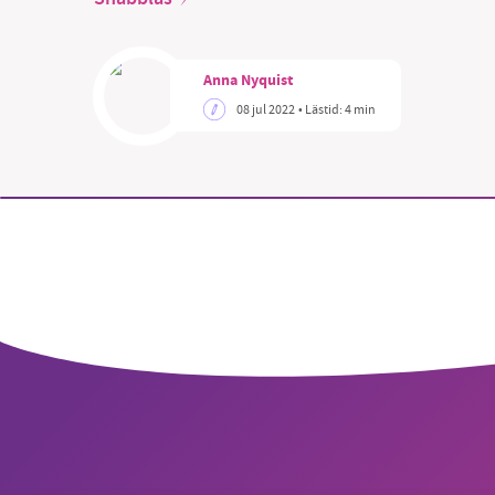
Anna Nyquist
08 jul 2022
• Lästid:
4 min
SM
nyhe