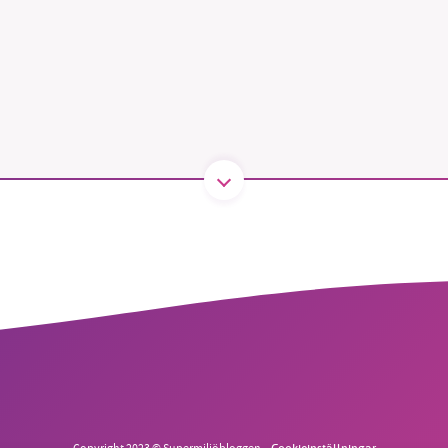
B kämpar för en hållbar framtid. Sedan starten 2010 har 
ideella redaktion drivit miljödebatten framåt genom
tsbevakning och granskningar. Nu vill vi utveckla vårt arb
och vi hoppas att du vill hjälpa oss.
Stötta vårt arbete genom att swisha en slant till
1231368703
Läs vad vi vill göra
Copyright 2023 © Supermiljöbloggen
Cookieinställningar