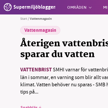
Supermiljöbloggen
OMRÅDEN
MI
Start
/
Vattenmagasin
Vattenmagasin
Shift + S
Återigen vattenbris
sparar du vatten
VATTENBRIST
SMHI varnar för vattenbris
län i sommar, en varning som blir allt van
klimat. Vatten behöver nu sparas - SMB
tips på...
Snabbläs