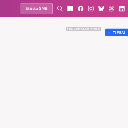
Stötta SMB
Foto:
Simon Kadula / Pixabay
←
TIPSA!