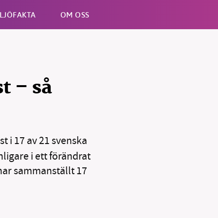
LJÖFAKTA
OM OSS
Esc
t – så
t i 17 av 21 svenska
ligare i ett förändrat
 har sammanställt 17