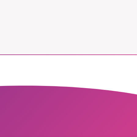
vår
ete –