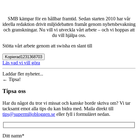
SMB kämpar för en hållbar framtid. Sedan starten 2010 har vår
ideella redaktion drivit miljödebatten framåt genom nyhetsbevakning
och granskningar. Nu vill vi utveckla vårt arbete – och vi hoppas att
du vill hjälpa oss.
Stötta vårt arbete genom att swisha en slant till
Kopierad
1231368703
Läs vad vi vill göra
Laddar fler nyheter...
←
Tipsa!
Tipsa oss
Har du något du tror vi missat och kanske borde skriva om? Vi tar
tacksamt emot alla tips du kan bidra med. Maila direkt till
tips@supermiljobloggen.se
eller fyll i formuläret nedan.
Ditt namn*