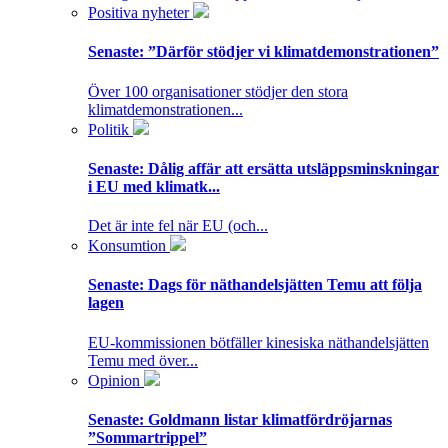
Positiva nyheter
Senaste:
”Därför stödjer vi klimatdemonstrationen”
Över 100 organisationer stödjer den stora
klimatdemonstrationen...
Politik
Senaste:
Dålig affär att ersätta utsläppsminskningar
i EU med klimatk...
Det är inte fel när EU (och...
Konsumtion
Senaste:
Dags för näthandelsjätten Temu att följa
lagen
EU-kommissionen bötfäller kinesiska näthandelsjätten
Temu med över...
Opinion
Senaste:
Goldmann listar klimatfördröjarnas
”Sommartrippel”