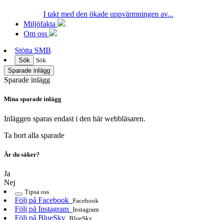
I takt med den ökade uppvärmningen av...
Miljöfakta
Om oss
Stötta SMB
Sök
Sök
Sparade inlägg
Sparade inlägg
Mina sparade inlägg
Inläggen sparas endast i den här webbläsaren.
Ta bort alla sparade
Är du säker?
Ja
Nej
Tipsa oss
Följ på Facebook
Facebook
Följ på Instagram
Instagram
Följ på BlueSky
BlueSky