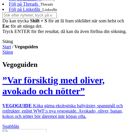
Följ på Threads
Threads
Följ på LinkedIn
LinkedIn
Du kan trycka
Shift + S
för att få fram sökfältet när som helst och
Esc
för att stänga det.
Tryck ENTER för fler resultat, då kan du även förfina din sökning.
Stäng
Start
/
Vegoguiden
Stäng
Vegoguiden
”Var försiktig med oliver,
avokado och nötter”
VEGOGUIDE
Käka gärna ekologiska baljväxter, spannmål och
rotfrukter, enligt WWF:s nya vegoguide. Avokado, oliver, banan,
kokos och nötter bör däremot inte köpas ofta.
Snabbläs