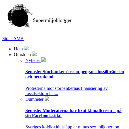
Supermiljöbloggen
Stötta SMB
Hem
Områden
Nyheter
Senaste:
Storbanker öser in pengar i fossilbränslen
och petrokemi
Protesterna mot storbankernas finansiering av
fossilsektorn har...
Dumheter
Senaste:
Moderaterna har fixat klimatkrisen – på
sin Facebook-sida!
Sveriges koldioxidutsläpp är minus sex miljoner ton,...