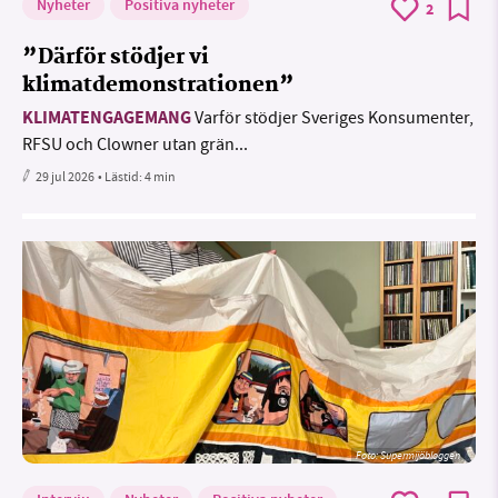
Nyheter
Positiva nyheter
2
”Därför stödjer vi
klimatdemonstrationen”
KLIMATENGAGEMANG
Varför stödjer Sveriges Konsumenter,
RFSU och Clowner utan grän...
29 jul 2026
• Lästid:
4 min
Foto: Supermijöbloggen