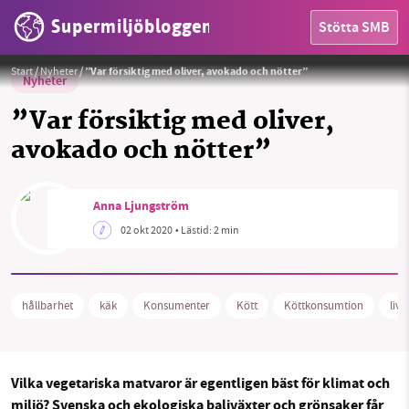
Supermiljöbloggen
Stötta SMB
Foto:
Daria Shevstova
Start
/
Nyheter
/
”Var försiktig med oliver, avokado och nötter”
Nyheter
”Var försiktig med oliver,
avokado och nötter”
HEM
Anna Ljungström
OMRÅDEN
02 okt 2020
• Lästid:
2 min
MILJÖFAKTA
OM OSS
hållbarhet
käk
Konsumenter
Kött
Köttkonsumtion
liv
Sök
Sparade inlägg
Tipsa oss
Vilka vegetariska matvaror är egentligen bäst för klimat och
miljö? Svenska och ekologiska baljväxter och grönsaker får