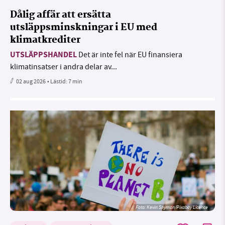
Dålig affär att ersätta
utsläppsminskningar i EU med
klimatkrediter
UTSLÄPPSHANDEL
Det är inte fel när EU finansiera
klimatinsatser i andra delar av...
02 aug 2026
• Lästid:
7 min
Foto:
Kevin Snyman/Pixabay Licence