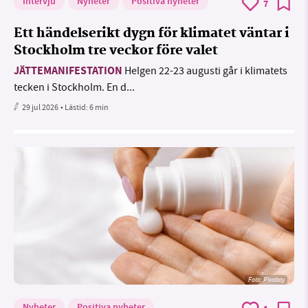
Intervju
Nyheter
Positiva nyheter
7
Ett händelserikt dygn för klimatet väntar i
Stockholm tre veckor före valet
JÄTTEMANIFESTATION
Helgen 22-23 augusti går i klimatets
tecken i Stockholm. En d...
29 jul 2026
• Lästid:
6 min
Foto:
Pixabay
Nyheter
Positiva nyheter