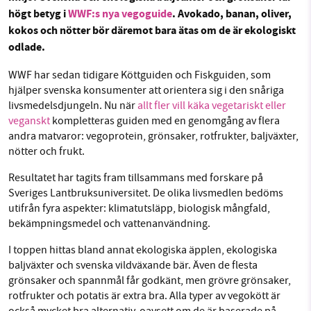
högt betyg i
WWF:s nya vegoguide
. Avokado, banan, oliver,
Facebook
Instagram
BlueSky
kokos och nötter bör däremot bara ätas om de är ekologiskt
odlade.
SMB kämpar för en hållbar framtid. Sedan
Threads
LinkedIn
starten 2010 har vår ideella redaktion drivit
WWF har sedan tidigare Köttguiden och Fiskguiden, som
miljödebatten framåt genom
hjälper svenska konsumenter att orientera sig i den snåriga
livsmedelsdjungeln. Nu när
allt fler vill käka vegetariskt eller
nyhetsbevakning och granskningar. Nu vill vi
veganskt
kompletteras guiden med en genomgång av flera
utveckla vårt arbete – och vi hoppas att du
andra matvaror: vegoprotein, grönsaker, rotfrukter, baljväxter,
vill hjälpa oss.
nötter och frukt.
Stötta vårt arbete genom att swisha en slant till
Resultatet har tagits fram tillsammans med forskare på
Sveriges Lantbruksuniversitet. De olika livsmedlen bedöms
1231368703
utifrån fyra aspekter: klimatutsläpp, biologisk mångfald,
bekämpningsmedel och vattenanvändning.
Läs vad vi vill göra
I toppen hittas bland annat ekologiska äpplen, ekologiska
baljväxter och svenska vildväxande bär. Även de flesta
grönsaker och spannmål får godkänt, men grövre grönsaker,
rotfrukter och potatis är extra bra. Alla typer av vegokött är