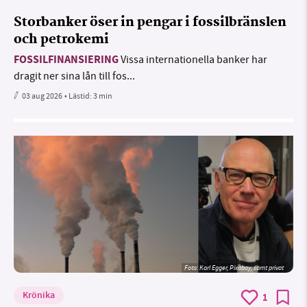
Storbanker öser in pengar i fossilbränslen
och petrokemi
FOSSILFINANSIERING
Vissa internationella banker har
dragit ner sina lån till fos...
03 aug 2026
• Lästid:
3 min
Foto:
Karl Egger, Pixabay, samt privat
Krönika
1