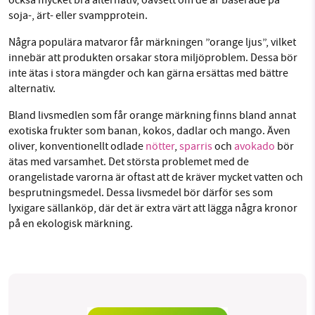
också mycket bra alternativ, oavsett om de är baserade på
soja-, ärt- eller svampprotein.
Några populära matvaror får märkningen ”orange ljus”, vilket
innebär att produkten orsakar stora miljöproblem. Dessa bör
inte ätas i stora mängder och kan gärna ersättas med bättre
alternativ.
Bland livsmedlen som får orange märkning finns bland annat
exotiska frukter som banan, kokos, dadlar och mango. Även
oliver, konventionellt odlade
nötter
,
sparris
och
avokado
bör
ätas med varsamhet. Det största problemet med de
orangelistade varorna är oftast att de kräver mycket vatten och
besprutningsmedel. Dessa livsmedel bör därför ses som
lyxigare sällanköp, där det är extra värt att lägga några kronor
på en ekologisk märkning.