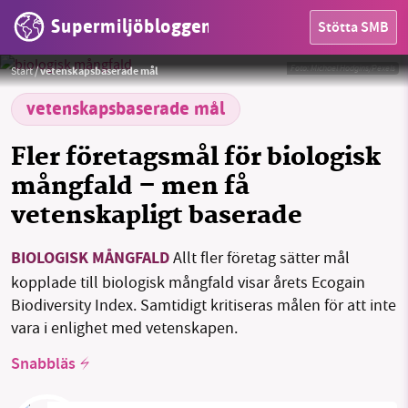
Supermiljöbloggen
Stötta SMB
HEM
Foto:
Michael Hodgins/Pexels
Start
/
vetenskapsbaserade mål
OMRÅDEN
vetenskapsbaserade mål
MILJÖFAKTA
Fler företagsmål för biologisk
OM OSS
mångfald – men få
vetenskapligt baserade
Sök
Sparade inlägg
Tipsa oss
BIOLOGISK MÅNGFALD
Allt fler företag sätter mål
kopplade till biologisk mångfald visar årets Ecogain
Facebook
Instagram
BlueSky
Biodiversity Index. Samtidigt kritiseras målen för att inte
vara i enlighet med vetenskapen.
Threads
LinkedIn
Snabbläs