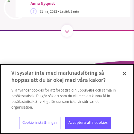
Anna Nyquist
31 maj 2022
• Lästid:
2 min
SMB kämpar för en hållbar framtid. Sedan
starten 2010 har vår ideella redaktion drivit
miljödebatten framåt genom
nyhetsbevakning och granskningar. Nu vill vi
utveckla vårt arbete – och vi hoppas att du
vill hjälpa oss.
Vi sysslar inte med marknadsföring så
Stötta vårt arbete genom att swisha en slant till
hoppas att du är okej med våra kakor?
1231368703
Vi använder cookies för att förbättra din upplevelse och samla in
besöksstatistik. Du gör såklart som du vill men att kunna få in
besöksstatistik är viktigt för oss som icke-vinstdrivande
Läs vad vi vill göra
organisation.
Copyright 2023 © Supermiljöbloggen
Cookieinställningar
Cookie-inställningar
Acceptera alla cookies