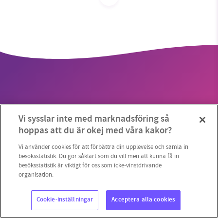
SMB kämpar för en hållbar framtid. Sedan
starten 2010 har vår ideella redaktion drivit
miljödebatten framåt genom
nyhetsbevakning och granskningar. Nu vill vi
utveckla vårt arbete – och vi hoppas att du
vill hjälpa oss.
Vi sysslar inte med marknadsföring så
Stötta vårt arbete genom att swisha en slant till
Copyright 2023 © Supermiljöbloggen
Cookieinställningar
hoppas att du är okej med våra kakor?
1231368703
Vi använder cookies för att förbättra din upplevelse och samla in
besöksstatistik. Du gör såklart som du vill men att kunna få in
besöksstatistik är viktigt för oss som icke-vinstdrivande
Läs vad vi vill göra
organisation.
Cookie-inställningar
Acceptera alla cookies