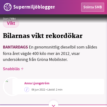
Supermiljöbloggen
Stötta SMB
HEM
Foto:
Yi Ma / Unsplash License
Start
/
Vikt
OMRÅDEN
Vikt
MILJÖFAKTA
Bilarnas vikt rekordökar
OM OSS
BANTARDAGS
En genomsnittlig dieselbil som såldes
förra året vägde 400 kilo mer än 2012, visar
undersökning från Gröna Mobilister.
Sök
Sparade inlägg
Tipsa oss
Snabbläs
Facebook
Instagram
BlueSky
Anna Ljungström
06 jun 2022
• Lästid:
2 min
Threads
LinkedIn