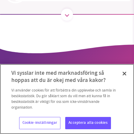
SMB kämpar för en hållbar framtid. Sedan
starten 2010 har vår ideella redaktion drivit
miljödebatten framåt genom
nyhetsbevakning och granskningar. Nu vill vi
utveckla vårt arbete – och vi hoppas att du
vill hjälpa oss.
Vi sysslar inte med marknadsföring så
Stötta vårt arbete genom att swisha en slant till
hoppas att du är okej med våra kakor?
1231368703
Vi använder cookies för att förbättra din upplevelse och samla in
Copyright 2023 © Supermiljöbloggen
Cookieinställningar
besöksstatistik. Du gör såklart som du vill men att kunna få in
besöksstatistik är viktigt för oss som icke-vinstdrivande
Läs vad vi vill göra
organisation.
Cookie-inställningar
Acceptera alla cookies