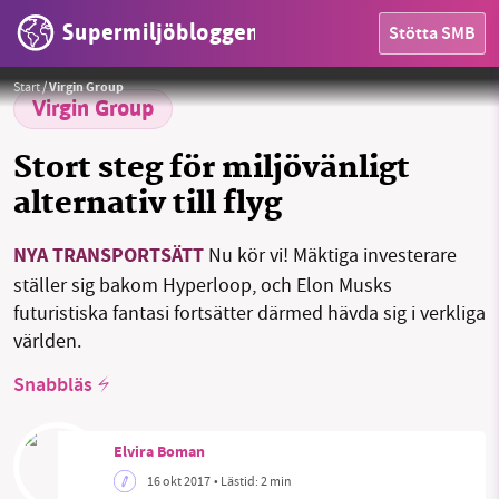
Supermiljöbloggen
Stötta SMB
HEM
Foto:
Hyperloop One
Start
/
Virgin Group
OMRÅDEN
Virgin Group
MILJÖFAKTA
Stort steg för miljövänligt
alternativ till flyg
OM OSS
NYA TRANSPORTSÄTT
Nu kör vi! Mäktiga investerare
ställer sig bakom Hyperloop, och Elon Musks
Sök
Sparade inlägg
Tipsa oss
futuristiska fantasi fortsätter därmed hävda sig i verkliga
världen.
Facebook
Instagram
BlueSky
Snabbläs
Threads
LinkedIn
Elvira Boman
16 okt 2017
• Lästid:
2 min